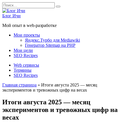
Перейти
Search
к
for:
содержанию
Блог Ичи
Мой опыт в web-разработке
Мои проекты
Яндекс.Турбо для Mediawiki
Генератор Sitemap на PHP
Мои цели
SEO Recipes
Web сервисы
Термины
SEO Recipes
Главная страница
»
Итоги августа 2025 — месяц
экспериментов и тревожных цифр на весах
Итоги августа 2025 — месяц
экспериментов и тревожных цифр на
весах