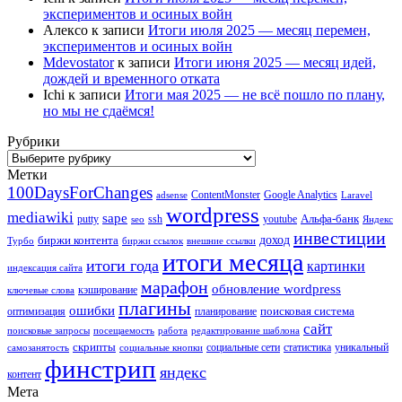
экспериментов и осиных войн
Алексо
к записи
Итоги июля 2025 — месяц перемен,
экспериментов и осиных войн
Mdevostator
к записи
Итоги июня 2025 — месяц идей,
дождей и временного отката
Ichi
к записи
Итоги мая 2025 — не всё пошло по плану,
но мы не сдаёмся!
Рубрики
Рубрики
Метки
100DaysForChanges
ContentMonster
Google Analytics
adsense
Laravel
wordpress
mediawiki
sape
Альфа-банк
putty
ssh
youtube
seo
Яндекс
инвестиции
биржи контента
доход
Турбо
биржи ссылок
внешние ссылки
итоги месяца
итоги года
картинки
индексация сайта
марафон
обновление wordpress
кэширование
ключевые слова
плагины
ошибки
поисковая система
оптимизация
планирование
сайт
поисковые запросы
посещаемость
работа
редактирование шаблона
скрипты
социальные сети
статистика
уникальный
самозанятость
социальные кнопки
финстрип
яндекс
контент
Мета