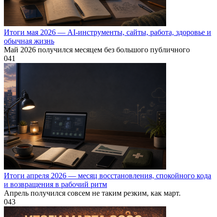
Итоги мая 2026 — AI-инструменты, сайты, работа, здоровье и
обычная жизнь
Май 2026 получился месяцем без большого публичного
0
41
Итоги апреля 2026 — месяц восстановления, спокойного кода
и возвращения в рабочий ритм
Апрель получился совсем не таким резким, как март.
0
43