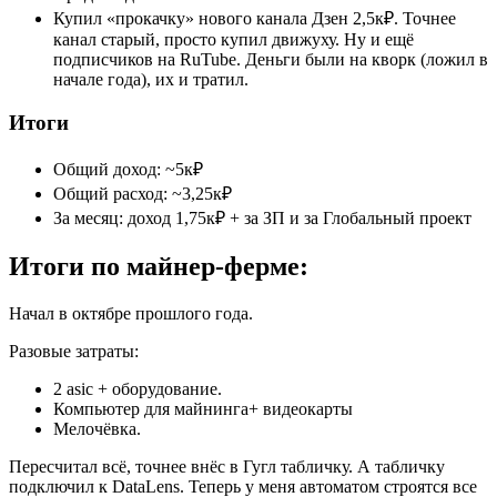
Купил «прокачку» нового канала Дзен 2,5к₽. Точнее
канал старый, просто купил движуху. Ну и ещё
подписчиков на RuTube. Деньги были на кворк (ложил в
начале года), их и тратил.
Итоги
Общий доход: ~5к₽
Общий расход: ~3,25к₽
За месяц: доход 1,75к₽ + за ЗП и за Глобальный проект
Итоги по майнер-ферме:
Начал в октябре прошлого года.
Разовые затраты:
2 asic + оборудование.
Компьютер для майнинга+ видеокарты
Мелочёвка.
Пересчитал всё, точнее внёс в Гугл табличку. А табличку
подключил к DataLens. Теперь у меня автоматом строятся все