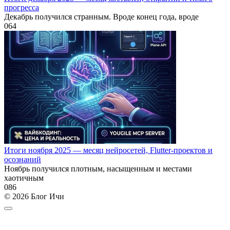
прогресса
Декабрь получился странным. Вроде конец года, вроде
0
64
Итоги ноября 2025 — месяц нейросетей, Flutter-проектов и
осознаний
Ноябрь получился плотным, насыщенным и местами
хаотичным
0
86
© 2026 Блог Ичи