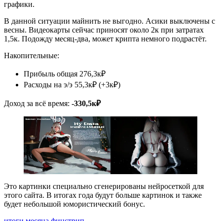
графики.
В данной ситуации майнить не выгодно. Асики выключены с
весны. Видеокарты сейчас приносят около 2к при затратах
1,5к. Подожду месяц-два, может крипта немного подрастёт.
Накопительные:
Прибыль общая 276,3к₽
Расходы на э/э 55,3к₽ (+3к₽)
Доход за всё время:
-330,5к₽
Это картинки специально сгенерированы нейросеткой для
этого сайта. В итогах года будут больше картинок и также
будет небольшой юмористический бонус.
итоги месяца
финстрип