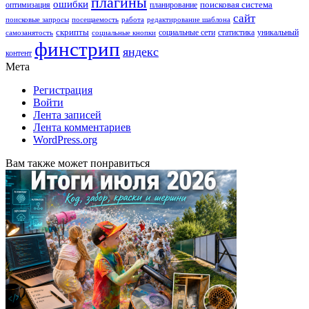
плагины
ошибки
поисковая система
оптимизация
планирование
сайт
поисковые запросы
посещаемость
работа
редактирование шаблона
скрипты
социальные сети
статистика
уникальный
самозанятость
социальные кнопки
финстрип
яндекс
контент
Мета
Регистрация
Войти
Лента записей
Лента комментариев
WordPress.org
Вам также может понравиться