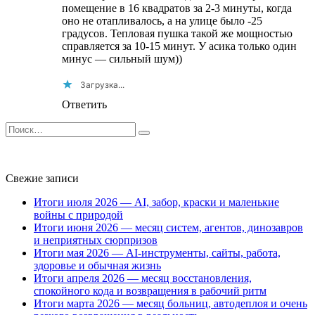
помещение в 16 квадратов за 2-3 минуты, когда
оно не отапливалось, а на улице было -25
градусов. Тепловая пушка такой же мощностью
справляется за 10-15 минут. У асика только один
минус — сильный шум))
Загрузка...
Ответить
Search
for:
Свежие записи
Итоги июля 2026 — AI, забор, краски и маленькие
войны с природой
Итоги июня 2026 — месяц систем, агентов, динозавров
и неприятных сюрпризов
Итоги мая 2026 — AI-инструменты, сайты, работа,
здоровье и обычная жизнь
Итоги апреля 2026 — месяц восстановления,
спокойного кода и возвращения в рабочий ритм
Итоги марта 2026 — месяц больниц, автодеплоя и очень