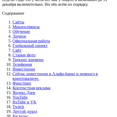
декабря включительно. Но обо всём по порядку.
Содержание
Сайты
Микросервисы
Обучение
Личное
Официальная работа
Глобальный проект
Сайт
Старые фото
Трекинг времени
Телефония
Инвестиции
Сейчас инвестиции в Альфа-банке и немного в
криптовалюте.
Финстрип
Контекстная реклама
Яндекс.Дзен
YouTube
RuTube и VK
Twitch
Другой доход
Расходы: