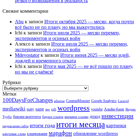
резкого возвращения в реальность
Свежие комментарии
Abu
к записи
Итоги октября 2025 — месяц, когда почти
всё было не по плану, но мы выкрутились
Ichi
к записи
Итоги июля 2025 — месяц перемен,
экспериментов и осиных войн
Алексо
к записи
Итоги июля 2025 — месяц перемен,
экспериментов и осиных войн
Mdevostator
к записи
Итоги июня 2025 — месяц идей,
дождей и временного отката
Ichi
к записи
Итоги мая 2025 — не всё пошло по плану,
но мы не сдаёмся!
Рубрики
Рубрики
Метки
100DaysForChanges
ContentMonster
Google Analytics
adsense
Laravel
wordpress
mediawiki
sape
Альфа-банк
putty
ssh
youtube
seo
Яндекс
инвестиции
биржи контента
доход
Турбо
биржи ссылок
внешние ссылки
итоги месяца
итоги года
картинки
индексация сайта
марафон
обновление wordpress
кэширование
ключевые слова