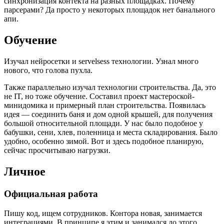
синхронизация контекта на разных площадках. Почему
парсерами? Да просто у некоторых площадок нет банального
апи.
Обучение
Изучал нейросетки и servelsess технологии. Узнал много
нового, что голова пухла.
Также параллельно изучал технологии строительства. Да, это
не IT, но тоже обучение. Составил проект мастероской-
минидомика и примерный план строительства. Появилась
идея — соединить баня и дом одной крышей, для получения
большой относительной площади. У нас было подобное у
бабушки, сени, хлев, поленница и места складирования. Было
удобно, особенно зимой. Вот и здесь подобное планирую,
сейчас просчитываю нагрузки.
Личное
Официальная работа
Пишу код, ищем сотрудников. Контора новая, занимается
интеграциями. В принципе я этим и занимался до этого.