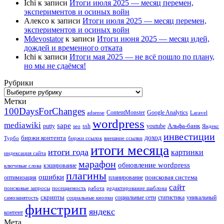
Ichi
к записи
Итоги июля 2025 — месяц перемен,
экспериментов и осиных войн
Алексо
к записи
Итоги июля 2025 — месяц перемен,
экспериментов и осиных войн
Mdevostator
к записи
Итоги июня 2025 — месяц идей,
дождей и временного отката
Ichi
к записи
Итоги мая 2025 — не всё пошло по плану,
но мы не сдаёмся!
Рубрики
Рубрики
Метки
100DaysForChanges
ContentMonster
Google Analytics
adsense
Laravel
wordpress
mediawiki
sape
Альфа-банк
putty
ssh
youtube
seo
Яндекс
инвестиции
биржи контента
доход
Турбо
биржи ссылок
внешние ссылки
итоги месяца
итоги года
картинки
индексация сайта
марафон
обновление wordpress
кэширование
ключевые слова
плагины
ошибки
поисковая система
оптимизация
планирование
сайт
поисковые запросы
посещаемость
работа
редактирование шаблона
скрипты
социальные сети
статистика
уникальный
самозанятость
социальные кнопки
финстрип
яндекс
контент
Мета