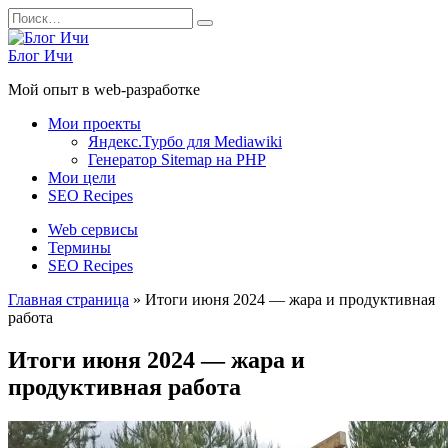
Перейти
Search
к
for:
содержанию
Блог Ичи
Мой опыт в web-разработке
Мои проекты
Яндекс.Турбо для Mediawiki
Генератор Sitemap на PHP
Мои цели
SEO Recipes
Web сервисы
Термины
SEO Recipes
Главная страница
»
Итоги июня 2024 — жара и продуктивная
работа
Итоги июня 2024 — жара и
продуктивная работа