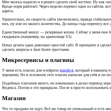
Мне малось надоело и я решил сделать свой хостинг. Ну как сво
Вроде норм работает. Через неделю перевел один из сайтов, ко
адреса.
Удивительно, но скорость сайта увеличилась, правда стабильно
них, ну или их малого количества. До конца года перенесу все
Единственный минус — резервные копии. Сейчас у меня они бе
скидывать (например, на хранилище S3).
Начал делать один довольно простой сайт. В принципе я сделал
сделать запросы к базе более простыми.
Микросервисы и плагины
У меня есть плагин для wordpress
translit-it
, который я наконец-
хорошему. Но в основном этот плагин написан для себя и он поч
Подобных плагинов много, но изначально я делал перевод чере
Яндекса. Потом и это прикрыли. После я просто использовать
Магазин
Что то продажи не идут. Всё же товар не уникальный и есть мно