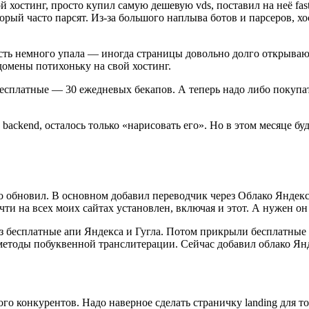
й хостинг, просто купил самую дешевую vds, поставил на неё fast
торый часто парсят. Из-за большого наплыва ботов и парсеров, х
сть немного упала — иногда страницы довольно долго открываютс
 домены потихоньку на свой хостинг.
сплатные — 30 ежедневых бекапов. А теперь надо либо покупат
 backend, осталось только «нарисовать его». Но в этом месяце б
то обновил. В основном добавил переводчик через Облако Яндекс
ти на всех моих сайтах установлен, включая и этот. А нужен он 
з бесплатные апи Яндекса и Гугла. Потом прикрыли бесплатные с
 методы побуквенной транслитерации. Сейчас добавил облако Ян
го конкурентов. Надо наверное сделать страничку landing для то