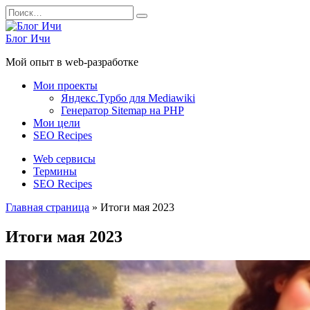
Перейти
Search
к
for:
содержанию
Блог Ичи
Мой опыт в web-разработке
Мои проекты
Яндекс.Турбо для Mediawiki
Генератор Sitemap на PHP
Мои цели
SEO Recipes
Web сервисы
Термины
SEO Recipes
Главная страница
»
Итоги мая 2023
Итоги мая 2023