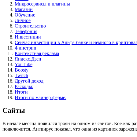
Микросервисы и плагины
Магазин
Обучение
Личное
Строительство
Телефония
Инвестиции
Сейчас инвестиции в Альфа-банке и немного в криптова
Финстрип
Контекстная реклама
Яндекс.Дзен
YouTube
Boosty
Twitch
Другой доход
Расходы:
Итоги
Итоги по майнер-ферме:
Сайты
В начале месяца появился троян на одном из сайтов. Кое-как р
подключится. Антвирус показал, что одна из картинок заражена