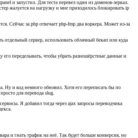
panel и запустил. Для теста перевел один из доменов-зеркал.
остер жалуется на нагрузку и мне приходилось блокировать ip
я. Сейчас за php отвечает php-fmp два воркера. Может из-за
ь отдельный сервер, использовать облачный бекап или куда
уду его переделывать, чтобы убрать разношёрстные данные и
а. Ну и код немного обновил. Хотя его переписать бы по
просто для перевода slug.
ервисы. Я добавил тогда через ajax запросы переводчика
декса.
вара и гнать трафик на неё. Так будет больше конверсия, но