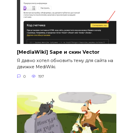
[MediaWiki] Sape и скин Vector
Я давно хотел обновить тему для сайта на
движке MediWiki.
0
197