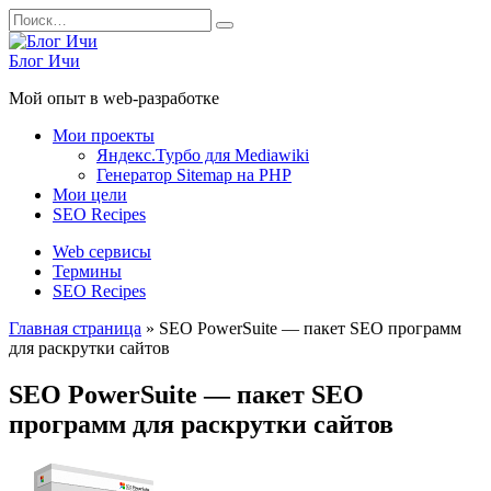
Перейти
Search
к
for:
содержанию
Блог Ичи
Мой опыт в web-разработке
Мои проекты
Яндекс.Турбо для Mediawiki
Генератор Sitemap на PHP
Мои цели
SEO Recipes
Web сервисы
Термины
SEO Recipes
Главная страница
»
SEO PowerSuite — пакет SEO программ
для раскрутки сайтов
SEO PowerSuite — пакет SEO
программ для раскрутки сайтов