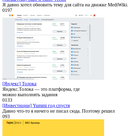
Я давно хотел обновить тему для сайта на движке MediWiki.
0
197
[Яндекс] Толока
Яндекс.Толока — это платформа, где
можно выполнять задания
0
133
[Инвестиции] Yummi год спустя
Давно что-то я ничего не писал сюда. Поэтому решил
0
93