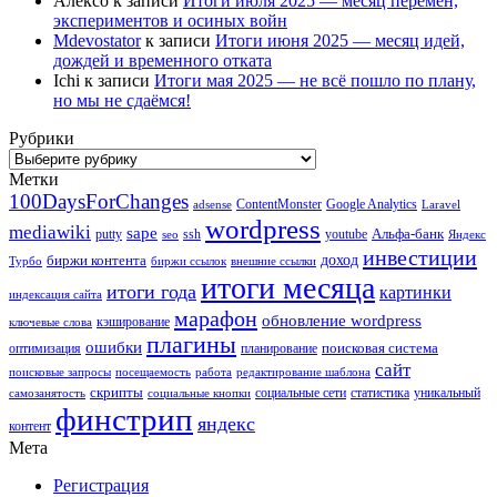
Алексо
к записи
Итоги июля 2025 — месяц перемен,
экспериментов и осиных войн
Mdevostator
к записи
Итоги июня 2025 — месяц идей,
дождей и временного отката
Ichi
к записи
Итоги мая 2025 — не всё пошло по плану,
но мы не сдаёмся!
Рубрики
Рубрики
Метки
100DaysForChanges
ContentMonster
Google Analytics
adsense
Laravel
wordpress
mediawiki
sape
Альфа-банк
putty
ssh
youtube
seo
Яндекс
инвестиции
биржи контента
доход
Турбо
биржи ссылок
внешние ссылки
итоги месяца
итоги года
картинки
индексация сайта
марафон
обновление wordpress
кэширование
ключевые слова
плагины
ошибки
поисковая система
оптимизация
планирование
сайт
поисковые запросы
посещаемость
работа
редактирование шаблона
скрипты
социальные сети
статистика
уникальный
самозанятость
социальные кнопки
финстрип
яндекс
контент
Мета
Регистрация