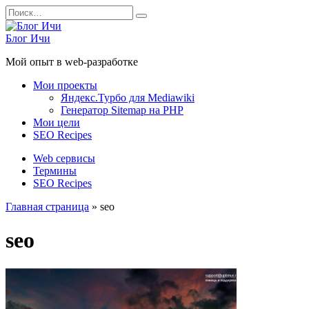
Перейти
Search
к
for:
содержанию
Блог Ичи
Мой опыт в web-разработке
Мои проекты
Яндекс.Турбо для Mediawiki
Генератор Sitemap на PHP
Мои цели
SEO Recipes
Web сервисы
Термины
SEO Recipes
Главная страница
»
seo
seo