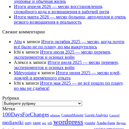
здоровье и обычная жизнь
Итоги апреля 2026 — месяц восстановления,
спокойного кода и возвращения в рабочий ритм
Итоги марта 2026 — месяц больниц, автодеплоя и очень
резкого возвращения в реальность
Свежие комментарии
Abu
к записи
Итоги октября 2025 — месяц, когда почти
всё было не по плану, но мы выкрутились
Ichi
к записи
Итоги июля 2025 — месяц перемен,
экспериментов и осиных войн
Алексо
к записи
Итоги июля 2025 — месяц перемен,
экспериментов и осиных войн
Mdevostator
к записи
Итоги июня 2025 — месяц идей,
дождей и временного отката
Ichi
к записи
Итоги мая 2025 — не всё пошло по плану,
но мы не сдаёмся!
Рубрики
Рубрики
Метки
100DaysForChanges
ContentMonster
Google Analytics
adsense
Laravel
wordpress
mediawiki
sape
Альфа-банк
putty
ssh
youtube
seo
Яндекс
инвестиции