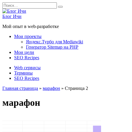
Перейти
Search
к
for:
содержанию
Блог Ичи
Мой опыт в web-разработке
Мои проекты
Яндекс.Турбо для Mediawiki
Генератор Sitemap на PHP
Мои цели
SEO Recipes
Web сервисы
Термины
SEO Recipes
Главная страница
»
марафон
»
Страница 2
марафон