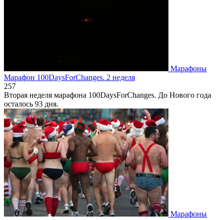
Марафоны
Марафон 100DaysForChanges. 2 неделя
2
57
Вторая неделя марафона 100DaysForChanges. До Нового года
осталось 93 дня.
Марафоны