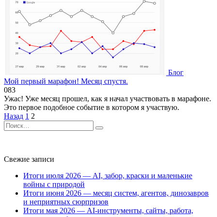
Блог
Мой первый марафон! Месяц спустя.
0
83
Ужас! Уже месяц прошел, как я начал участвовать в марафоне.
Это первое подобное событие в котором я участвую.
Пагинация
Назад
1
2
записей
Search
for:
Свежие записи
Итоги июля 2026 — AI, забор, краски и маленькие
войны с природой
Итоги июня 2026 — месяц систем, агентов, динозавров
и неприятных сюрпризов
Итоги мая 2026 — AI-инструменты, сайты, работа,