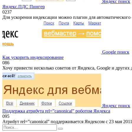
Яндекс поиск
Яндекс.ПДС Пингер
0
237
Для ускорения индексации можно плагин для автоматического
Google поиск
Как ускорить индексирование
0
86
Хочу привести несколько советов от Яндекса, Google и других 
Яндекс поиск
Поддержка атрибута rel=”canonical” роботом Яндекса
0
95
Атрибут rel=”canonical” поддерживается Яндексом с 23 мая 201
Search
for: