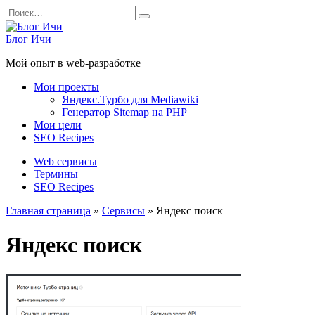
Перейти
Search
к
for:
содержанию
Блог Ичи
Мой опыт в web-разработке
Мои проекты
Яндекс.Турбо для Mediawiki
Генератор Sitemap на PHP
Мои цели
SEO Recipes
Web сервисы
Термины
SEO Recipes
Главная страница
»
Сервисы
»
Яндекс поиск
Яндекс поиск