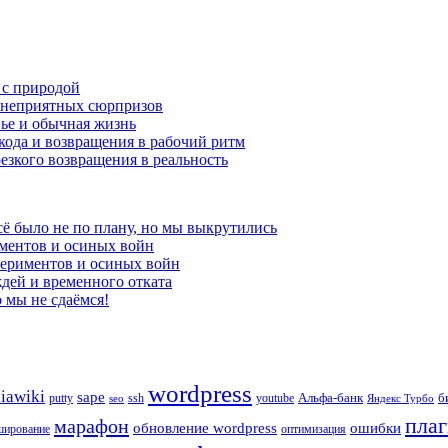
 с природой
и неприятных сюрпризов
вье и обычная жизнь
кода и возвращения в рабочий ритм
езкого возвращения в реальность
сё было не по плану, но мы выкрутились
ментов и осиных войн
периментов и осиных войн
дей и временного отката
 мы не сдаёмся!
wordpress
iawiki
sape
Альфа-банк
б
putty
ssh
youtube
seo
Яндекс Турбо
пла
марафон
обновление wordpress
ошибки
ширование
оптимизация