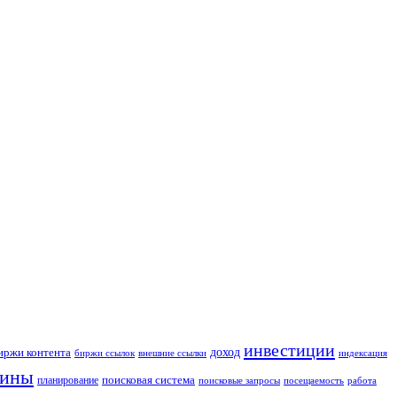
инвестиции
иржи контента
доход
биржи ссылок
внешние ссылки
индексация
гины
поисковая система
планирование
поисковые запросы
посещаемость
работа