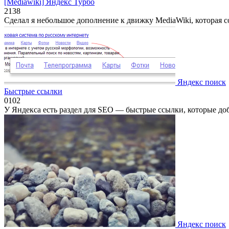
[Mediawiki] Яндекс Турбо
2
138
Сделал я небольшое дополнение к движку MediaWiki, которая со
Яндекс поиск
Быстрые ссылки
0
102
У Яндекса есть раздел для SEO — быстрые ссылки, которые д
Яндекс поиск