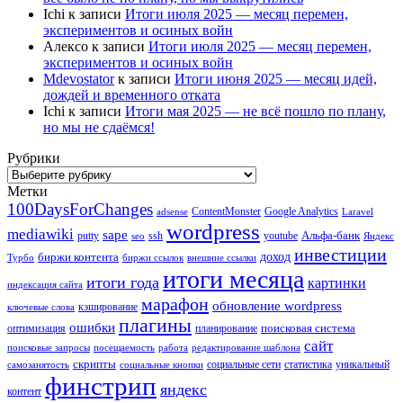
Ichi
к записи
Итоги июля 2025 — месяц перемен,
экспериментов и осиных войн
Алексо
к записи
Итоги июля 2025 — месяц перемен,
экспериментов и осиных войн
Mdevostator
к записи
Итоги июня 2025 — месяц идей,
дождей и временного отката
Ichi
к записи
Итоги мая 2025 — не всё пошло по плану,
но мы не сдаёмся!
Рубрики
Рубрики
Метки
100DaysForChanges
ContentMonster
Google Analytics
adsense
Laravel
wordpress
mediawiki
sape
Альфа-банк
putty
ssh
youtube
seo
Яндекс
инвестиции
биржи контента
доход
Турбо
биржи ссылок
внешние ссылки
итоги месяца
итоги года
картинки
индексация сайта
марафон
обновление wordpress
кэширование
ключевые слова
плагины
ошибки
поисковая система
оптимизация
планирование
сайт
поисковые запросы
посещаемость
работа
редактирование шаблона
скрипты
социальные сети
статистика
уникальный
самозанятость
социальные кнопки
финстрип
яндекс
контент