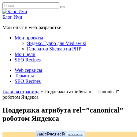
Перейти
Search
к
for:
содержанию
Блог Ичи
Мой опыт в web-разработке
Мои проекты
Яндекс.Турбо для Mediawiki
Генератор Sitemap на PHP
Мои цели
SEO Recipes
Web сервисы
Термины
SEO Recipes
Главная страница
»
Поддержка атрибута rel=”canonical”
роботом Яндекса
Поддержка атрибута rel=”canonical”
роботом Яндекса