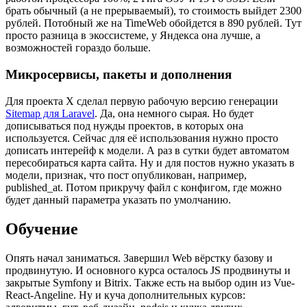
брать обычный (а не прерываемый), то стоимость выйдет 2300
рублей. Потобный же на TimeWeb обойдется в 890 рублей. Тут
просто разница в экоссистеме, у Яндекса она лучше, а
возможностей гораздо больше.
Микросервисы, пакеты и дополнения
Для проекта X сделал первую рабочую версию генерации
Sitemap для Laravel
. Да, она немного сырая. Но будет
дописываться под нужды проектов, в которых она
используется. Сейчас для её использования нужно просто
дописать интерейф к модели. А раз в сутки будет автоматом
пересобираться карта сайта. Ну и для постов нужно указать в
модели, признак, что пост опубликован, например,
published_at. Потом прикручу файл с конфигом, где можно
будет данный параметра указать по умолчанию.
Обучение
Опять начал заниматься. Завершил Web вёрстку базову и
продвинутую. И основного курса осталось JS продвинуты и
закрытые Symfony и Bitrix. Также есть на выбор один из Vue-
React-Angeline. Ну и куча дополнительных курсов: