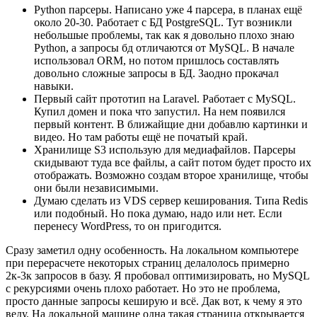
Python парсеры. Написано уже 4 парсера, в планах ещё
около 20-30. Работает с БД PostgreSQL. Тут возникли
небольшые проблемы, так как я довольно плохо знаю
Python, а запросы бд отличаются от MySQL. В начале
использовал ORM, но потом пришлось составлять
довольно сложные запросы в БД. Заодно прокачал
навыки.
Первый сайт прототип на Laravel. Работает с MySQL.
Купил домен и пока что запустил. На нем появился
первый контент. В ближайщие дни добавлю картинки и
видео. Но там работы ещё не початый край.
Хранилище S3 использую для медиафайлов. Парсеры
скидывают туда все файлы, а сайт потом будет просто их
отображать. Возможно создам второе хранилище, чтобы
они были независимыми.
Думаю сделать из VDS сервер кеширования. Типа Redis
или подобный. Но пока думаю, надо или нет. Если
перенесу WordPress, то он пригодится.
Сразу заметил одну особенность. На локальном компьютере
при перерасчете некоторых страниц делалолось примерно
2к-3к запросов в базу. Я пробовал оптимизировать, но MySQL
с рекурсиями очень плохо работает. Но это не проблема,
просто данные запросы кеширую и всё. Дак вот, к чему я это
веду. На локальной машине одна такая страница открывается