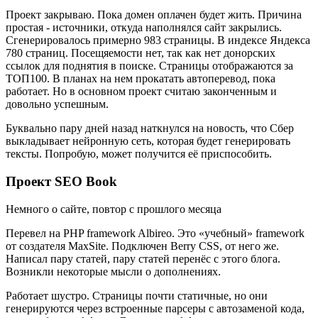
Проект закрываю. Пока домен оплачен будет жить. Причина
простая - источники, откуда наполнялся сайт закрылись.
Сгенерировалось примерно 983 страницы. В индексе Яндекса
780 страниц. Посещяемости нет, так как нет донорских
ссылок для поднятия в поиске. Страницы отображаются за
ТОП100. В планах на нем прокатать автоперевод, пока
работает. Но в основном проект считаю законченным и
довольно успешным.
Буквально пару дней назад наткнулся на новость, что Сбер
выкладывает нейронную сеть, которая будет генерировать
тексты. Попробую, может получится её приспособить.
Проект SEO Book
Немного о сайте, повтор с прошлого месяца
Перевел на PHP framework Albireo. Это «учебный» framework
от создателя MaxSite. Подключен Berry CSS, от него же.
Написал пару статей, пару статей перенёс с этого блога.
Возникли некоторые мысли о дополнениях.
Работает шустро. Страницы почти статичные, но они
генерируются через встроенные парсеры с автозаменой кода,