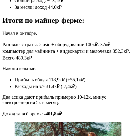
Общий расход: ~13,1к₽
За месяц: доход 44,6к₽
Итоги по майнер-ферме:
Начал в октябре.
Разовые затраты: 2 asic + оборудование 100к₽. 37к₽
компьютер для майнинга + видеокарты и мелочёвка 352,3к₽.
Всего 489,3к₽
Накопительные:
Прибыль общая 118,9к₽ (+55,1к₽)
Расходы на э/э 31,4к₽ (-7,4к₽)
Два асика дают прибыль примерно 10-12к, минус
электроэнергия 5к в месяц.
Доход за всё время:
-401,8к₽