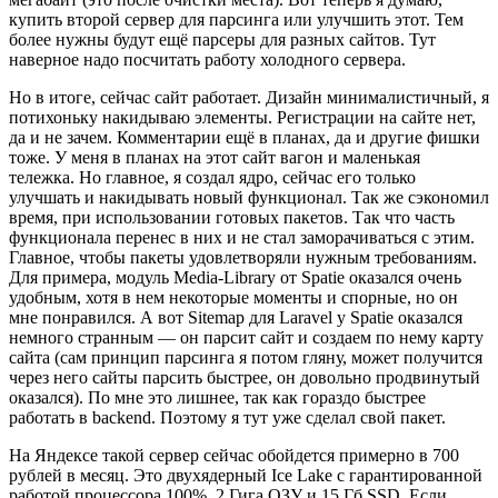
купить второй сервер для парсинга или улучшить этот. Тем
более нужны будут ещё парсеры для разных сайтов. Тут
наверное надо посчитать работу холодного сервера.
Но в итоге, сейчас сайт работает. Дизайн минималистичный, я
потихоньку накидываю элементы. Регистрации на сайте нет,
да и не зачем. Комментарии ещё в планах, да и другие фишки
тоже. У меня в планах на этот сайт вагон и маленькая
тележка. Но главное, я создал ядро, сейчас его только
улучшать и накидывать новый функционал. Так же сэкономил
время, при использовании готовых пакетов. Так что часть
функционала перенес в них и не стал заморачиваться с этим.
Главное, чтобы пакеты удовлетворяли нужным требованиям.
Для примера, модуль Media-Library от Spatie оказался очень
удобным, хотя в нем некоторые моменты и спорные, но он
мне понравился. А вот Sitemap для Laravel у Spatie оказался
немного странным — он парсит сайт и создаем по нему карту
сайта (сам принцип парсинга я потом гляну, может получится
через него сайты парсить быстрее, он довольно продвинутый
оказался). По мне это лишнее, так как гораздо быстрее
работать в backend. Поэтому я тут уже сделал свой пакет.
На Яндексе такой сервер сейчас обойдется примерно в 700
рублей в месяц. Это двухядерный Ice Lake с гарантированной
работой процессора 100%, 2 Гига ОЗУ и 15 Гб SSD. Если