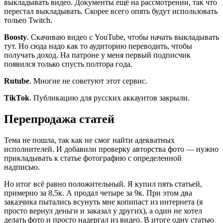
выкладывать видео. Документы ещё на рассмотрении, так что
перестал выкладывать. Скорее всего опять будут использовать
тольео Twitch.
Boosty
. Скачиваю видео с YouTube, чтобы начать выкладывать
тут. Но сюда надо как то аудиторию переводить, чтобы
получать доход. На патроне у меня первый подписчик
появился только спусть полтора года.
Rutube
. Многие не советуют этот сервис.
TikTok
. Публикацию для русских аккаунтов закрыли.
Перепродажа статей
Тема не пошла, так как не смог найти адекватных
исполнителей. И добавили проверку авторства фото — нужно
прикладывать к статье фотографию с определенной
надписью.
Но итог всё равно положительный. Я купил пять статьей,
примерно за 8,5к. А продал четыре за 9к. При этом два
заказчика пытались всунуть мне копипаст из интернета (я
просто вернул деньги и заказал у других), а один не хотел
делать фото и просто надергал из видео. В итоге одну статью