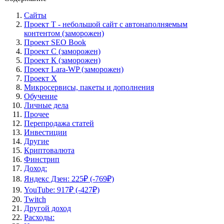
Сайты
Проект Т - небольшой сайт с автонаполняемым
контентом (заморожен)
Проект SEO Book
Проект С (заморожен)
Проект К (заморожен)
Проект Lara-WP (заморожен)
Проект X
Микросервисы, пакеты и дополнения
Обучение
Личные дела
Прочее
Перепродажа статей
Инвестиции
Другие
Криптовалюта
Финстрип
Доход:
Яндекс Дзен: 225₽ (-769₽)
YouTube: 917₽ (-427₽)
Twitch
Другой доход
Расходы: