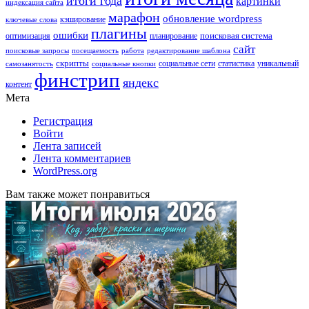
итоги года
картинки
индексация сайта
марафон
обновление wordpress
кэширование
ключевые слова
плагины
ошибки
поисковая система
оптимизация
планирование
сайт
поисковые запросы
посещаемость
работа
редактирование шаблона
скрипты
социальные сети
статистика
уникальный
самозанятость
социальные кнопки
финстрип
яндекс
контент
Мета
Регистрация
Войти
Лента записей
Лента комментариев
WordPress.org
Вам также может понравиться