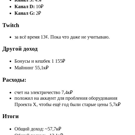
Канал D:
10₽
Канал G:
2₽
Twitch
за всё время 13¢. Пока что даже не учитываю.
Другой доход
Бонусы и кешбек 1 155₽
Майнинг 55,1к₽
Расходы:
счет на электричество 7,4к₽
положил на аккаунт для пробления оборудования
Проекта Х, чтобы ещё год были старые цены 5,7к₽
Итоги
Общий доход: ~57,7к₽