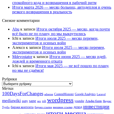
спокойного кода и возвращения в рабочий ритм
Итоги марта 2026 — месяц больниц, автодеплоя и очень
резкого возвращения в реальность
Свежие комментарии
Abu
к записи
Итоги октября 2025 — месяц, когда почти
всё было не по плану, но мы выкрутились
Ichi
к записи
Итоги июля 2025 — месяц перемен,
экспериментов и осиных войн
Алексо
к записи
Итоги июля 2025 — месяц перемен,
экспериментов и осиных войн
Mdevostator
к записи
Итоги июня 2025 — месяц идей,
дождей и временного отката
Ichi
к записи
Итоги мая 2025 — не всё пошло по плану,
но мы не сдаёмся!
Рубрики
Рубрики
Метки
100DaysForChanges
ContentMonster
Google Analytics
adsense
Laravel
wordpress
mediawiki
sape
Альфа-банк
putty
ssh
youtube
seo
Яндекс
инвестиции
биржи контента
доход
Турбо
биржи ссылок
внешние ссылки
итоги месяца