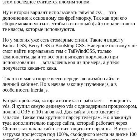
этом последнее считается плохим тоном.
Ну и второй вариант использовать tailwind css — это
дополнение к основному css фреймворку. Так как при его
сборке можно указать, чтобы в итоговый файл попали только
те классы, которые используются.
Но у многих уже есть атомарные стили. Такие я видел у
Bulma CSS, Berry CSS и Bootstrap CSS. Наверное поэтому я не
смог найти нормальных тем с TailWindCSS, только
компоненты, да и то все они выглядят нормально при
использовании — вставляешь код из примера, а у тебя
получается какая-то кака.
Так что в мае я скорее всего переделаю дизайн сайта и
личный кабинет. Но в начале закочну изучение js, а в
особенности inertia js.
Вторая проблема, которая возникла с работает — мощность
vds. Я купил самую дешевую vds с одноядерным процессором,
полгига ОЗУ и 10 гигов ssd. Для сайта этого хватает с
запасом. Также там крутился парсер телеграм. Но я закинул
туда дополнительно парсер сайта, который работает через
Chrome, так как на сайте стоит защита от парсинга. В итоге
загрузка процессора под 100%, свободного места на диске 100
мегабайт (это после очистки места). Вот теперь я думаю,