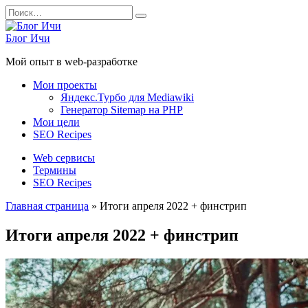
Перейти
Search
к
for:
содержанию
Блог Ичи
Мой опыт в web-разработке
Мои проекты
Яндекс.Турбо для Mediawiki
Генератор Sitemap на PHP
Мои цели
SEO Recipes
Web сервисы
Термины
SEO Recipes
Главная страница
»
Итоги апреля 2022 + финстрип
Итоги апреля 2022 + финстрип