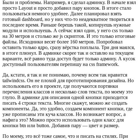
Были и проблемы. Например, я сделал админку. В начале взял
просто Layout и просто добавил пару кнопок. В итоге стало
пользоваться немного удобнее. Далее планировал взять
готовый dashboard, но у них что-то неадекватное твориться в
последнее время. Раньше берешь такой, копируешь нужные
модули и используешь. А сейчас взял один, у него css только
на 30 метров и столько же js скриптов. И это только итоговые
файлы. Исходники весят более 160 метров. Попробовал
оставить только ядро, сразу вёрстка поплыла. Три дня маялся,
в итоге плюнул. В админке скорее так и оставлю на текущем
варианте, всё равно туда доступ будет только админу. А кусок
доступный пользователям перепишу на css framework.
Да, кстати, я так и не понимаю, почему всем так нравится
tailwindcss. Он не плохой для прототипирования дизайна. Но
использовать его в проекте, где получаются портянки
перечисления классов и несколько слов текста, по моему это
глупо. В админке для описания одной кнопки приходится
писать 4 строки текста. Многие скажут, можно же создать
компоненты. Да, это удобно, создаем компонент кнопки, где
уже прописаны эти куча классов. Но возникает вопрос, а
нафига это? Можно просто использовать один класс для
кнопки btn или button. Добавив пару — цвет и размер.
По моему, это всё тоже самое, что и писать на стилях. При