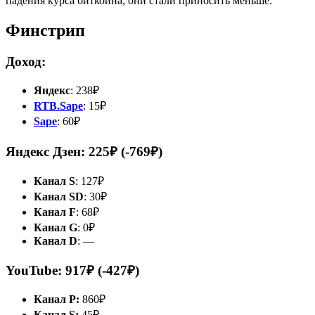
падения курса биткойна, они стали приносить меньше.
Финстрип
Доход:
Яндекс
: 238₽
RTB.Sape
: 15₽
Sape
: 60₽
Яндекс Дзен: 225₽ (-769₽)
Канал S
: 127₽
Канал SD
: 30₽
Канал F
: 68₽
Канал G
: 0₽
Канал D
: —
YouTube: 917₽ (-427₽)
Канал P:
860₽
Канал S:
45₽