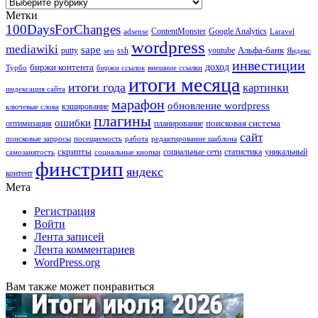
Рубрики
Метки
100DaysForChanges
ContentMonster
Google Analytics
adsense
Laravel
wordpress
mediawiki
sape
Альфа-банк
putty
ssh
youtube
seo
Яндекс
инвестиции
биржи контента
доход
Турбо
биржи ссылок
внешние ссылки
итоги месяца
итоги года
картинки
индексация сайта
марафон
обновление wordpress
кэширование
ключевые слова
плагины
ошибки
поисковая система
оптимизация
планирование
сайт
поисковые запросы
посещаемость
работа
редактирование шаблона
скрипты
социальные сети
статистика
уникальный
самозанятость
социальные кнопки
финстрип
яндекс
контент
Мета
Регистрация
Войти
Лента записей
Лента комментариев
WordPress.org
Вам также может понравиться