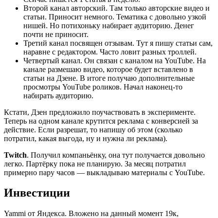
Второй канал авторский. Там только авторские видео и
статьи. Приносит немного. Тематика с довольно узкой
нишей. Но потихоньку набирает аудиторию. Денег
почти не приносит.
Третий канал посвящен отзывам. Тут я пишу статьи сам,
наравне с редактором. Часто ловит разных троллей.
Четвертый канал. Он связан с каналом на YouTube. На
канале размешаю видео, которое будет вставлено в
статьи на Дзене. В итоге получаю дополнительные
просмотры YouTube роликов. Начал наконец-то
набирать аудиторию.
Кстати, Дзен предложило поучаствовать в эксперименте.
Теперь на одном канале крутится реклама с конверсией за
действие. Если разрешат, то напишу об этом (сколько
потратил, какая выгода, ну и нужна ли реклама).
Twitch
. Получил компаньёнку, она тут получается довольно
легко. Партёрку пока не планирую. За месяц потратил
примерно пару часов — выкладываю материалы с YouTube.
Инвестиции
Yammi от Яндекса. Вложено на данный момент 19к,