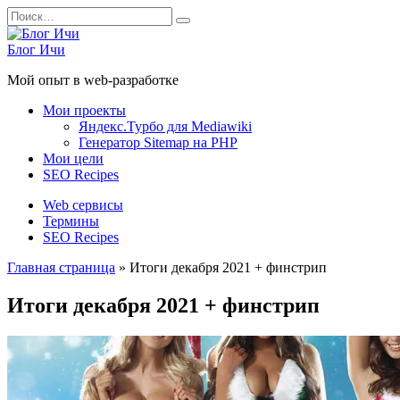
Перейти
Search
к
for:
содержанию
Блог Ичи
Мой опыт в web-разработке
Мои проекты
Яндекс.Турбо для Mediawiki
Генератор Sitemap на PHP
Мои цели
SEO Recipes
Web сервисы
Термины
SEO Recipes
Главная страница
»
Итоги декабря 2021 + финстрип
Итоги декабря 2021 + финстрип