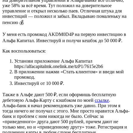
На доверительном управлении в Альфа-Банке всё отлично,
уже 58% за всё время. Тут положил на доверительное
управление и открыл несколько паев. Отличная штука для
инвестиций — положил и забыл. Вкладываю помаленьку на
пенсию 💰
У меня есть промокод AKDM0D4P на первую инвестицию в
Альфа Капитал. Инвестируй и получи кешбэк до 50 000 ₽.
Как воспользоваться:
Установи приложение Альфа Капитал
https://alfacapitalmk.onelink.me/tzP1/7615e2b6
В приложении нажми «Стать клиентом» и введи мой
промокод.
Инвестируй от 10 000 ₽.
Также в Альфе дают 500 ₽, если оформишь бесплатную
дебетовую Альфа-Карту с кэшбэком по моей
ссылке
.
Альфа-банк я начал рекомендовать уже давно. При этом я
тогда ничего не получал с этого. Мне просто нравится Альфа-
банк и проблем с ним никогда не было. Сейчас за
«приведенного» друга дают 500 рублей, причем дают не
только мне, но и «приведенному другу» тоже. Регистрация и
получении карты в любом случае бесплатные.