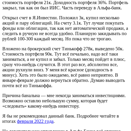
стоимость портфеля 21к. Доходность портфеля 36%. Портфель
закрыл, так как он был ИИС. Часть переведу в Альфа-банк.
Открыл счет в Я.Инвестии. Положил 3к, купил несколько
акций и пару облигаций. На счету 3.1к. Тут лучше покупать
фонды или облигации, так как нет автоматической продажи, а
следить в ручную не всегда удобно. Планирую закидывать по
рублей 100-300 каждый месяц. Но пока что не трогаю.
Вложено на брокерский счет Тинькофф 278к, выведено 50к.
Стоимость портфеля 90к. Тут всё печально, надо всё таки
заниматься, а не купил и забыл. Только месяц пойдет в плюс,
сразу что-нибудь случится. В этот раз все, абсолютно все,
акции рухнули вниз. У меня всё красное (доходность в
минус). Хоть это было ожидаемо, всё равно неприятно. В
январе-феврале должно вернуться обратно. Думаю выводить
почти всё из Тинькоффа.
Причина банальна — мне некогда заниматься инвестициями.
Возможно оставлю небольшую сумму, которая будет
«следовать» какому-нибудь инвестору.
Я бы не рекомендовал данный банк. Подробнее читайте в
итогах
февраля 2022 года
.