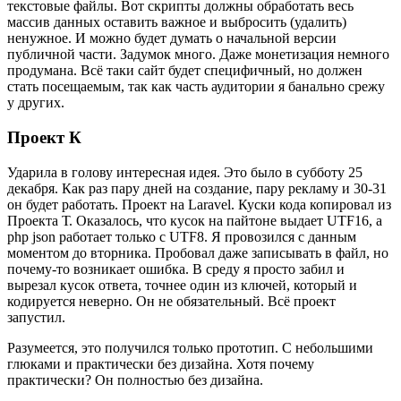
текстовые файлы. Вот скрипты должны обработать весь
массив данных оставить важное и выбросить (удалить)
ненужное. И можно будет думать о начальной версии
публичной части. Задумок много. Даже монетизация немного
продумана. Всё таки сайт будет специфичный, но должен
стать посещаемым, так как часть аудитории я банально срежу
у других.
Проект К
Ударила в голову интересная идея. Это было в субботу 25
декабря. Как раз пару дней на создание, пару рекламу и 30-31
он будет работать. Проект на Laravel. Куски кода копировал из
Проекта Т. Оказалось, что кусок на пайтоне выдает UTF16, а
php json работает только с UTF8. Я провозился с данным
моментом до вторника. Пробовал даже записывать в файл, но
почему-то возникает ошибка. В среду я просто забил и
вырезал кусок ответа, точнее один из ключей, который и
кодируется неверно. Он не обязательный. Всё проект
запустил.
Разумеется, это получился только прототип. С небольшими
глюками и практически без дизайна. Хотя почему
практически? Он полностью без дизайна.