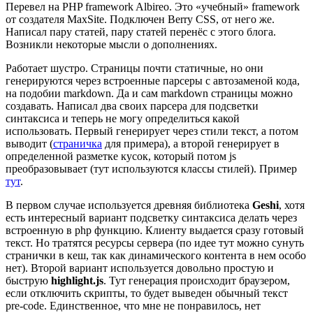
Перевел на PHP framework Albireo. Это «учебный» framework
от создателя MaxSite. Подключен Berry CSS, от него же.
Написал пару статей, пару статей перенёс с этого блога.
Возникли некоторые мысли о дополнениях.
Работает шустро. Страницы почти статичные, но они
генерируются через встроенные парсеры с автозаменой кода,
на подобии markdown. Да и сам markdown страницы можно
создавать. Написал два своих парсера для подсветки
синтаксиса и теперь не могу определиться какой
использовать. Первый генерирует через стили текст, а потом
выводит (
страничка
для примера), а второй генерирует в
определенной разметке кусок, который потом js
преобразовывает (тут используются классы стилей). Пример
тут
.
В первом случае используется древняя библиотека
Geshi
, хотя
есть интересный вариант подсветку синтаксиса делать через
встроенную в php функцию. Клиенту выдается сразу готовый
текст. Но тратятся ресурсы сервера (по идее тут можно сунуть
странички в кеш, так как динамического контента в нем особо
нет). Второй вариант используется довольно простую и
быструю
highlight.js
. Тут генерация происходит браузером,
если отключить скрипты, то будет выведен обычный текст
pre-code. Единственное, что мне не понравилось, нет