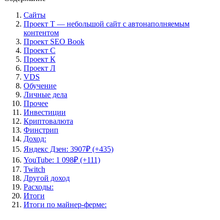
Сайты
Проект Т — небольшой сайт с автонаполняемым
контентом
Проект SEO Book
Проект С
Проект К
Проект Л
VDS
Обучение
Личные дела
Прочее
Инвестиции
Криптовалюта
Финстрип
Доход:
Яндекс Дзен: 3907₽ (+435)
YouTube: 1 098₽ (+111)
Twitch
Другой доход
Расходы:
Итоги
Итоги по майнер-ферме: