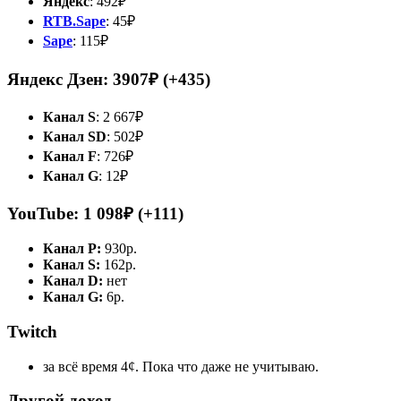
Яндекс
: 492₽
RTB.Sape
: 45₽
Sape
: 115₽
Яндекс Дзен: 3907₽ (+435)
Канал S
: 2 667₽
Канал SD
: 502₽
Канал F
: 726⁠₽
Канал G
: 12₽
YouTube: 1 098₽ (+111)
Канал P:
930р.
Канал S:
162р.
Канал D:
нет
Канал G:
6р.
Twitch
за всё время 4¢. Пока что даже не учитываю.
Другой доход