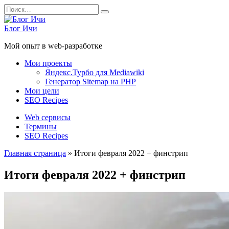
Перейти
Search
к
for:
содержанию
Блог Ичи
Мой опыт в web-разработке
Мои проекты
Яндекс.Турбо для Mediawiki
Генератор Sitemap на PHP
Мои цели
SEO Recipes
Web сервисы
Термины
SEO Recipes
Главная страница
»
Итоги февраля 2022 + финстрип
Итоги февраля 2022 + финстрип