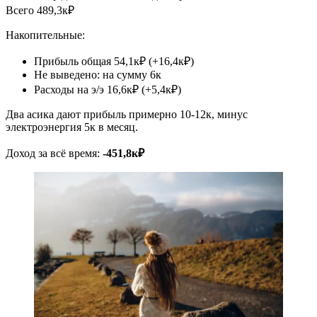
Всего 489,3к₽
Накопительные:
Прибыль общая 54,1к₽ (+16,4к₽)
Не выведено: на сумму 6к
Расходы на э/э 16,6к₽ (+5,4к₽)
Два асика дают прибыль примерно 10-12к, минус
электроэнергия 5к в месяц.
Доход за всё время:
-451,8к₽