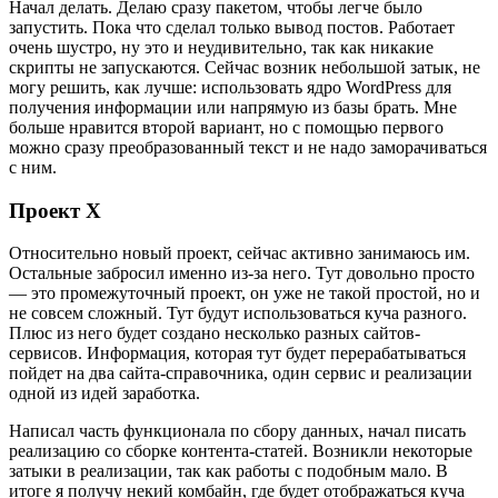
Начал делать. Делаю сразу пакетом, чтобы легче было
запустить. Пока что сделал только вывод постов. Работает
очень шустро, ну это и неудивительно, так как никакие
скрипты не запускаются. Сейчас возник небольшой затык, не
могу решить, как лучше: использовать ядро WordPress для
получения информации или напрямую из базы брать. Мне
больше нравится второй вариант, но с помощью первого
можно сразу преобразованный текст и не надо заморачиваться
с ним.
Проект X
Относительно новый проект, сейчас активно занимаюсь им.
Остальные забросил именно из-за него. Тут довольно просто
— это промежуточный проект, он уже не такой простой, но и
не совсем сложный. Тут будут использоваться куча разного.
Плюс из него будет создано несколько разных сайтов-
сервисов. Информация, которая тут будет перерабатываться
пойдет на два сайта-справочника, один сервис и реализации
одной из идей заработка.
Написал часть функционала по сбору данных, начал писать
реализацию со сборке контента-статей. Возникли некоторые
затыки в реализации, так как работы с подобным мало. В
итоге я получу некий комбайн, где будет отображаться куча