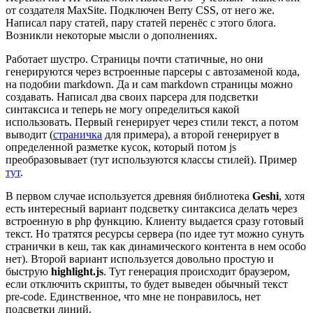
от создателя MaxSite. Подключен Berry CSS, от него же.
Написал пару статей, пару статей перенёс с этого блога.
Возникли некоторые мысли о дополнениях.
Работает шустро. Страницы почти статичные, но они
генерируются через встроенные парсеры с автозаменой кода,
на подобии markdown. Да и сам markdown страницы можно
создавать. Написал два своих парсера для подсветки
синтаксиса и теперь не могу определиться какой
использовать. Первый генерирует через стили текст, а потом
выводит (
страничка
для примера), а второй генерирует в
определенной разметке кусок, который потом js
преобразовывает (тут используются классы стилей). Пример
тут
.
В первом случае используется древняя библиотека
Geshi
, хотя
есть интересный вариант подсветку синтаксиса делать через
встроенную в php функцию. Клиенту выдается сразу готовый
текст. Но тратятся ресурсы сервера (по идее тут можно сунуть
странички в кеш, так как динамического контента в нем особо
нет). Второй вариант используется довольно простую и
быструю
highlight.js
. Тут генерация происходит браузером,
если отключить скрипты, то будет выведен обычный текст
pre-code. Единственное, что мне не понравилось, нет
подсветки линий.