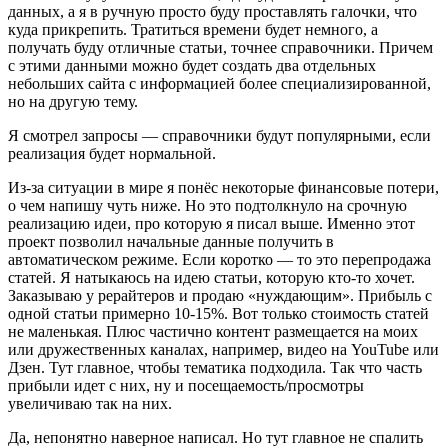
данных, а я в ручную просто буду проставлять галочки, что
куда прикрепить. Тратиться времени будет немного, а
получать буду отличные статьи, точнее справочники. Причем
с этими данными можно будет создать два отдельных
небольших сайта с информацией более специализированной,
но на другую тему.
Я смотрел запросы — справочники будут популярными, если
реализация будет нормальной.
Из-за ситуации в мире я понёс некоторые финансовые потери,
о чем напишу чуть ниже. Но это подтолкнуло на срочную
реализацию идеи, про которую я писал выше. Именно этот
проект позволил начальные данные получить в
автоматическом режиме. Если коротко — то это перепродажа
статей. Я натыкаюсь на идею статьи, которую кто-то хочет.
Заказываю у рерайтеров и продаю «нуждающим». Прибыль с
одной статьи примерно 10-15%. Вот только стоимость статей
не маленькая. Плюс частично контент размещается на моих
или дружественных каналах, например, видео на YouTube или
Дзен. Тут главное, чтобы тематика подходила. Так что часть
прибыли идет с них, ну и посещаемость/просмотры
увеличиваю так на них.
Да, непонятно наверное написал. Но тут главное не спалить