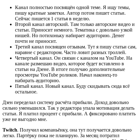
Канал полностью посвящён одной теме. Я ищу темы,
пишу кратные заметки. Автор потом пишет статьи.
Сейчас пишется 1 статья в неделю.
Второй канал авторский. Там только авторские видео и
статьи. Приносит немного. Тематика с довольно узкой
нишей. Но потихоньку набирает аудиторию. Денег
почти не приносит.
Третий канал посвящен отзывам. Тут я пишу статьи сам,
наравне с редактором. Часто ловит разных троллей.
Четвертый канал. Он связан с каналом на YouTube. На
канале размешаю видео, которое будет вставлено в
статьи на Дзене. В итоге получаю дополнительные
просмотры YouTube роликов. Начал наконец-то
набирать аудиторию.
Пятый канал. Новый канал. Буду скидывать сюда всё
остальное.
Дзен переделал систему расчёта прибыли. Доход довольно
сильно уменьшился. Так у редактора упала мотивация делать
статьи. Я платил процент с прибыли. А фиксировано платить
уже не выгодно мне.
Twitch
. Получил компаньёнку, она тут получается довольно
легко. Партёрку пока не планирую. За месяц потратил