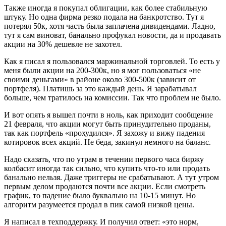
Также иногда я покупал облигации, как более стабильную
штуку. Но одна фирма резко подала на банкротство. Тут я
потерял 50к, хотя часть была заплачена дивидендами. Ладно,
тут я сам виноват, банально профукал новости, да и продавать
акции на 30% дешевле не захотел.
Как я писал я пользовался маржинальной торговлей. То есть у
меня были акции на 200-300к, но я мог пользоваться «не
своими деньгами» в районе около 300-500к (зависит от
портфеля). Платишь за это каждый день. Я зарабатывал
больше, чем тратилось на комиссии. Так что проблем не было.
И вот опять я вышел почти в ноль, как приходит сообщение
21 февраля, что акции могут быть принудительно проданы,
так как портфель «прохудился». Я захожу и вижу падения
котировок всех акций. Не беда, закинул немного на баланс.
Надо сказать, что по утрам в течении первого часа биржу
колбасит иногда так сильно, что купить что-то или продать
банально нельзя. Даже триггеры не срабатывают. А тут утром
первым делом продаются почти все акции. Если смотреть
график, то падение было буквально на 10-15 минут. Но
алгоритм разумеется продал в пик самой низкой цены.
Я написал в техподдержку. И получил ответ: «это норм,