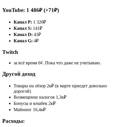
YouTube: 1 486₽ (+71₽)
Канал P:
1 320₽
Канал S:
141₽
Канал D:
41₽
Канал G:
4₽
Twitch
за всё время 6¢. Пока что даже не учитываю.
Другой доход
Товары на обзор 2к₽ (в марте приедет довольно
дорогой)
Возмещение налогов 1,3к₽
Бонусы и кешбек 2к₽
Майнинг 16,4к₽
Расходы: