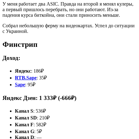
У меня работает два ASIC. Правда на второй я менял кулеры,
а первый пришлось перебрать, но они работают. Из-за
падения курса биткойна, они стали приносить меньше.
Собрал небольшую ферму на видеокартах. Успел до ситуации
с Украиной.
Финстрип
Доход:
Яндекс
: 186₽
RTB.Sape
: 35₽
Sape
: 95₽
Яндекс Дзен: 1 333₽ (-666₽)
Канал S
: 536₽
Канал SD
: 210₽
Канал F
: 582₽
Канал G
: 5₽
Канал D
: —