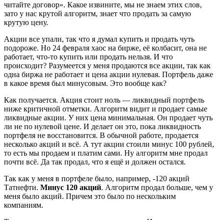
читайте договор». Какое извините, мы не знаем этих слов,
зато у нас крутой алгоритм, знает что продать за самую
крутую цену.
Акции все упали, так что я думал купить и продать чуть
подороже. Но 24 февраля хаос на бирже, её колбасит, она не
работает, что-то купить или продать нельзя. И что
происходит? Разумеется у меня продаются все акции, так как
одна биржа не работает и цена акции нулевая. Портфель даже
в какое время был минусовым. Это вообще как?
Как получается. Акция стоит ноль — ликвидный портфель
ниже критичной отметки. Алгоритм видит и продает самые
ликвидные акции. У них цена минимальная. Он продает чуть
ли не по нулевой цене. И делает он это, пока ликвидность
портфеля не восстановится. В обычной работе, продается
несколько акций и всё. А тут акции стоили минус 100 рублей,
то есть мы продаем и платим сами. Ну алгоритм мне продал
почти всё. Да так продал, что я ещё и должен остался.
Так как у меня в портфеле было, например, -120 акций
Татнефти.
Минус 120 акций
. Алгоритм продал больше, чем у
меня было акций. Причем это было по нескольким
компаниям.