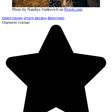
Photo by Nataliya Vaitkevich on
Pexels.com
инвестиции
итоги месяца
финстрип
Оцените статью