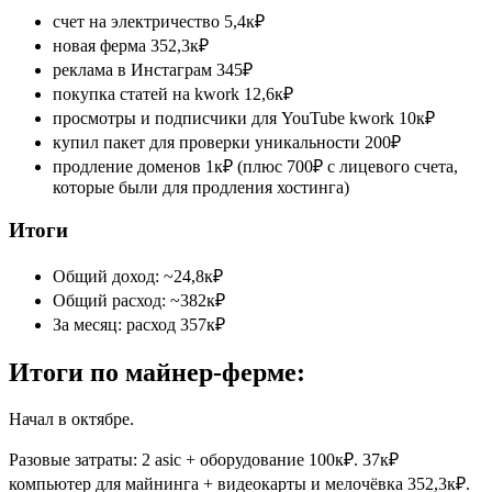
счет на электричество 5,4к₽
новая ферма 352,3к₽
реклама в Инстаграм 345₽
покупка статей на kwork 12,6к₽
просмотры и подписчики для YouTube kwork 10к₽
купил пакет для проверки уникальности 200₽
продление доменов 1к₽ (плюс 700₽ с лицевого счета,
которые были для продления хостинга)
Итоги
Общий доход: ~24,8к₽
Общий расход: ~382к₽
За месяц: расход 357к₽
Итоги по майнер-ферме:
Начал в октябре.
Разовые затраты: 2 asic + оборудование 100к₽. 37к₽
компьютер для майнинга + видеокарты и мелочёвка 352,3к₽.