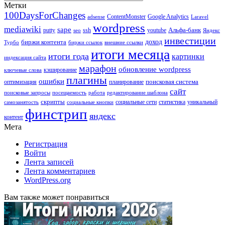
Метки
100DaysForChanges
ContentMonster
Google Analytics
adsense
Laravel
wordpress
mediawiki
sape
Альфа-банк
putty
ssh
youtube
seo
Яндекс
инвестиции
биржи контента
доход
Турбо
биржи ссылок
внешние ссылки
итоги месяца
итоги года
картинки
индексация сайта
марафон
обновление wordpress
кэширование
ключевые слова
плагины
ошибки
поисковая система
оптимизация
планирование
сайт
поисковые запросы
посещаемость
работа
редактирование шаблона
скрипты
социальные сети
статистика
уникальный
самозанятость
социальные кнопки
финстрип
яндекс
контент
Мета
Регистрация
Войти
Лента записей
Лента комментариев
WordPress.org
Вам также может понравиться