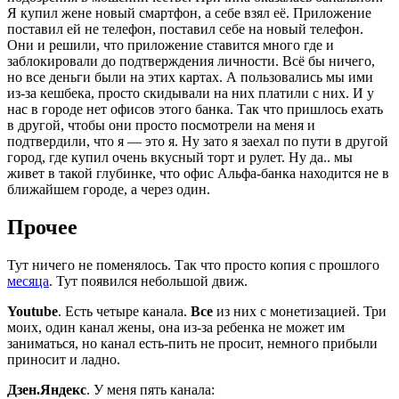
Я купил жене новый смартфон, а себе взял её. Приложение
поставил ей не телефон, поставил себе на новый телефон.
Они и решили, что приложение ставится много где и
заблокировали до подтверждения личности. Всё бы ничего,
но все деньги были на этих картах. А пользовались мы ими
из-за кешбека, просто скидывали на них платили с них. И у
нас в городе нет офисов этого банка. Так что пришлось ехать
в другой, чтобы они просто посмотрели на меня и
подтвердили, что я — это я. Ну зато я заехал по пути в другой
город, где купил очень вкусный торт и рулет. Ну да.. мы
живет в такой глубинке, что офис Альфа-банка находится не в
ближайшем городе, а через один.
Прочее
Тут ничего не поменялось. Так что просто копия с прошлого
месяца
. Тут появился небольшой движ.
Youtube
. Есть четыре канала.
Все
из них с монетизацией. Три
моих, один канал жены, она из-за ребенка не может им
заниматься, но канал есть-пить не просит, немного прибыли
приносит и ладно.
Дзен.Яндекс
. У меня пять канала: