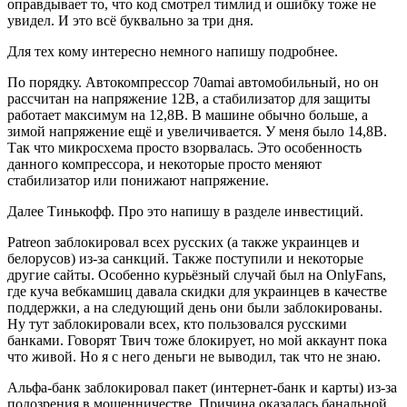
оправдывает то, что код смотрел тимлид и ошибку тоже не
увидел. И это всё буквально за три дня.
Для тех кому интересно немного напишу подробнее.
По порядку. Автокомпрессор 70amai автомобильный, но он
рассчитан на напряжение 12В, а стабилизатор для защиты
работает максимум на 12,8В. В машине обычно больше, а
зимой напряжение ещё и увеличивается. У меня было 14,8В.
Так что микросхема просто взорвалась. Это особенность
данного компрессора, и некоторые просто меняют
стабилизатор или понижают напряжение.
Далее Тинькофф. Про это напишу в разделе инвестиций.
Patreon заблокировал всех русских (а также украинцев и
белорусов) из-за санкций. Также поступили и некоторые
другие сайты. Особенно курьёзный случай был на OnlyFans,
где куча вебкамшиц давала скидки для украинцев в качестве
поддержки, а на следующий день они были заблокированы.
Ну тут заблокировали всех, кто пользовался русскими
банками. Говорят Твич тоже блокирует, но мой аккаунт пока
что живой. Но я с него деньги не выводил, так что не знаю.
Альфа-банк заблокировал пакет (интернет-банк и карты) из-за
подозрения в мошенничестве. Причина оказалась банальной.