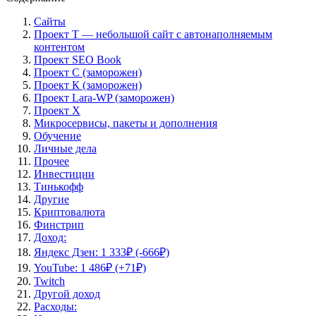
Сайты
Проект Т — небольшой сайт с автонаполняемым
контентом
Проект SEO Book
Проект С (заморожен)
Проект К (заморожен)
Проект Lara-WP (заморожен)
Проект X
Микросервисы, пакеты и дополнения
Обучение
Личные дела
Прочее
Инвестиции
Тинькофф
Другие
Криптовалюта
Финстрип
Доход:
Яндекс Дзен: 1 333₽ (-666₽)
YouTube: 1 486₽ (+71₽)
Twitch
Другой доход
Расходы: