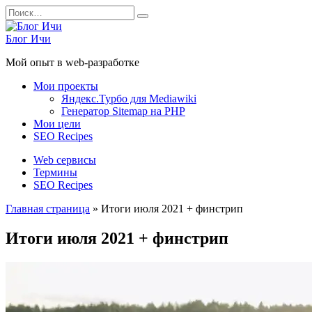
Перейти
Search
к
for:
содержанию
Блог Ичи
Мой опыт в web-разработке
Мои проекты
Яндекс.Турбо для Mediawiki
Генератор Sitemap на PHP
Мои цели
SEO Recipes
Web сервисы
Термины
SEO Recipes
Главная страница
»
Итоги июля 2021 + финстрип
Итоги июля 2021 + финстрип