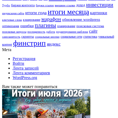
инвестиции
биржи контента
доход
Турбо
биржи ссылок
внешние ссылки
итоги месяца
итоги года
картинки
индексация сайта
марафон
обновление wordpress
кэширование
ключевые слова
плагины
ошибки
поисковая система
оптимизация
планирование
сайт
поисковые запросы
посещаемость
работа
редактирование шаблона
скрипты
социальные сети
статистика
уникальный
самозанятость
социальные кнопки
финстрип
яндекс
контент
Мета
Регистрация
Войти
Лента записей
Лента комментариев
WordPress.org
Вам также может понравиться