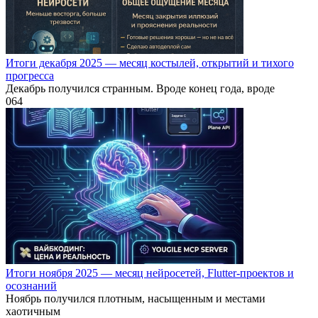
Итоги декабря 2025 — месяц костылей, открытий и тихого
прогресса
Декабрь получился странным. Вроде конец года, вроде
0
64
Итоги ноября 2025 — месяц нейросетей, Flutter-проектов и
осознаний
Ноябрь получился плотным, насыщенным и местами
хаотичным