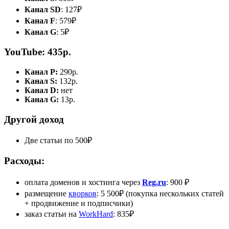
Канал SD
: 127₽
Канал F
: 579₽
Канал G
: 5₽
YouTube: 435р.
Канал P:
290р.
Канал S:
132р.
Канал D:
нет
Канал G:
13р.
Другой доход
Две статьи по 500₽
Расходы:
оплата доменов и хостинга через
Reg.ru
: 900 ₽
размещение
кворков
: 5 500₽ (покупка нескольких статей
+ продвижение и подписчики)
заказ статьи на
WorkHard
: 835₽