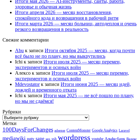
Итоги мая 2026 — AI-инструменты, сайты, работа,
здоровье и обычная жизнь
Итоги апреля 2026 — месяц восстановления,
спокойного кода и возвращения в рабочий ритм
Итоги марта 2026 — месяц больниц, автодеплоя и очень
резкого возвращения в реальность
Свежие комментарии
Abu
к записи
Итоги октября 2025 — месяц, когда почти
всё было не по плану, но мы выкрутились
Ichi
к записи
Итоги июля 2025 — месяц перемен,
экспериментов и осиных войн
Алексо
к записи
Итоги июля 2025 — месяц перемен,
экспериментов и осиных войн
Mdevostator
к записи
Итоги июня 2025 — месяц идей,
дождей и временного отката
Ichi
к записи
Итоги мая 2025 — не всё пошло по плану,
но мы не сдаёмся!
Рубрики
Рубрики
Метки
100DaysForChanges
ContentMonster
Google Analytics
adsense
Laravel
wordpress
mediawiki
sape
Альфа-банк
putty
ssh
youtube
seo
Яндекс