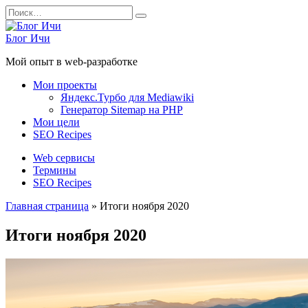
Перейти
Search
к
for:
содержанию
Блог Ичи
Мой опыт в web-разработке
Мои проекты
Яндекс.Турбо для Mediawiki
Генератор Sitemap на PHP
Мои цели
SEO Recipes
Web сервисы
Термины
SEO Recipes
Главная страница
»
Итоги ноября 2020
Итоги ноября 2020