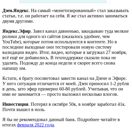
Дзен.Яндекс
. На самый «монетизированный» стал заказывать
статьи, т.е. он работает на себя. Я же стал активно заниматься
двумя другими.
Яндекс.Эфир
. Завел канал давненько, закидываю туда мелкие
ролики для одного из сайтов (оказалось удобнее, чем
YouTube), которые потом используются в контенте. Но в
последние выходные они тестировали новую систему
валидации видео. Итог, видео, которые я загружал 27 ноября,
всё ещё не добавились. В техподдержке сказали пока не
удалять. Подожду до конца недели и скорее всего снова
напишу им.
Кстати, я брату посоветовал завести канал на Дзене и Эфире.
У него ситуация отличается от моей. Дзен приносил 1-2 рубля
в день, зато эфир примерно 60-80 рублей. Учитывая, что он
ими не занимается — просто выложил несколько влогов.
Инвестиции
. Потерял в октябре 50к, в ноябре заработал 41к.
Почти вышел в ноль.
Я бы не рекомендовал данный банк. Подробнее читайте в
итогах
февраля 2022 года
.