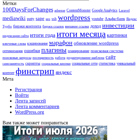
Метки
100DaysForChanges
ContentMonster
Google Analytics
adsense
Laravel
wordpress
mediawiki
sape
Альфа-банк
putty
ssh
youtube
seo
Яндекс
инвестиции
биржи контента
доход
Турбо
биржи ссылок
внешние ссылки
итоги месяца
итоги года
картинки
индексация сайта
марафон
обновление wordpress
кэширование
ключевые слова
плагины
ошибки
поисковая система
оптимизация
планирование
сайт
поисковые запросы
посещаемость
работа
редактирование шаблона
скрипты
социальные сети
статистика
уникальный
самозанятость
социальные кнопки
финстрип
яндекс
контент
Мета
Регистрация
Войти
Лента записей
Лента комментариев
WordPress.org
Вам также может понравиться