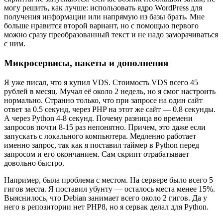
могу решить, как лучше: использовать ядро WordPress для
получения информации или напрямую из базы брать. Мне
больше нравится второй вариант, но с помощью первого
можно сразу преобразованный текст и не надо заморачиваться
с ним.
Микросервисы, пакеты и дополнения
Я уже писал, что я купил VDS. Стоимость VDS всего 45
рублей в месяц. Мучал её около 2 недель, но я смог настроить
нормально. Странно только, что при запросе на один сайт
ответ за 0.5 секунд, через PHP на этот же сайт — 0.8 секунды.
А через Python 4-8 секунд. Почему разница во времени
запросов почти 8-15 раз непонятно. Причем, это даже если
запускать с локального компьютера. Медленно работает
именно запрос, так как я поставил таймер в Python перед
запросом и его окончанием. Сам скрипт отрабатывает
довольно быстро.
Например, была проблема с местом. На сервере было всего 5
гигов места. Я поставил убунту — осталось места менее 15%.
Выяснилось, что Debian занимает всего около 2 гигов. Да у
него в репозитории нет PHP8, но я сервак делал для Python.