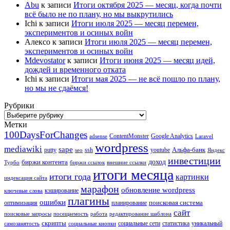
Abu
к записи
Итоги октября 2025 — месяц, когда почти
всё было не по плану, но мы выкрутились
Ichi
к записи
Итоги июля 2025 — месяц перемен,
экспериментов и осиных войн
Алексо
к записи
Итоги июля 2025 — месяц перемен,
экспериментов и осиных войн
Mdevostator
к записи
Итоги июня 2025 — месяц идей,
дождей и временного отката
Ichi
к записи
Итоги мая 2025 — не всё пошло по плану,
но мы не сдаёмся!
Рубрики
Рубрики
Метки
100DaysForChanges
ContentMonster
Google Analytics
adsense
Laravel
wordpress
mediawiki
sape
Альфа-банк
putty
ssh
youtube
seo
Яндекс
инвестиции
биржи контента
доход
Турбо
биржи ссылок
внешние ссылки
итоги месяца
итоги года
картинки
индексация сайта
марафон
обновление wordpress
кэширование
ключевые слова
плагины
ошибки
поисковая система
оптимизация
планирование
сайт
поисковые запросы
посещаемость
работа
редактирование шаблона
скрипты
социальные сети
статистика
уникальный
самозанятость
социальные кнопки