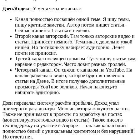
Дзен.Яндекс
. У меня четыре канала:
Канал полностью посвящён одной теме. Я ищу темы,
пишу кратные заметки. Автор потом пишет статьи.
Сейчас пишется 1 статья в неделю.
Второй канал авторский. Там только авторские видео и
статьи. Приносит немного. Тематика с довольно узкой
нишей. Но потихоньку набирает аудиторию. Денег
почти не приносит.
Третий канал посвящен отзывам. Тут я пишу статьи сам,
наравне с редактором. Часто ловит разных троллей.
Четвертый канал. Он связан с каналом на YouTube. На
канале размешаю видео, которое будет вставлено в
статьи на Дзене. В итоге получаю дополнительные
просмотры YouTube роликов. Начал наконец-то
набирать аудиторию.
Дзен переделал систему расчёта прибыли. Доход упал
примерно в раза два-три. Многие авторы жалуются на это.
Также не принимают в проекты по заработку на постах
(монетизируются только видео и статьи). Также писал в
техподдержку на участие в Авроре — так как канал один
полностью белый с уникальным контентом и без нарушений.
Но ответа нет.