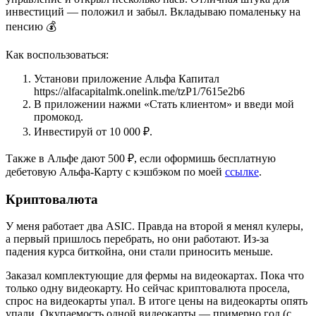
инвестиций — положил и забыл. Вкладываю помаленьку на
пенсию 💰
Как воспользоваться:
Установи приложение Альфа Капитал
https://alfacapitalmk.onelink.me/tzP1/7615e2b6
В приложении нажми «Стать клиентом» и введи мой
промокод.
Инвестируй от 10 000 ₽.
Также в Альфе дают 500 ₽, если оформишь бесплатную
дебетовую Альфа-Карту с кэшбэком по моей
ссылке
.
Криптовалюта
У меня работает два ASIC. Правда на второй я менял кулеры,
а первый пришлось перебрать, но они работают. Из-за
падения курса биткойна, они стали приносить меньше.
Заказал комплектующие для фермы на видеокартах. Пока что
только одну видеокарту. Но сейчас криптовалюта просела,
спрос на видеокарты упал. В итоге цены на видеокарты опять
упали. Окупаемость одной видеокарты — примерно год (с