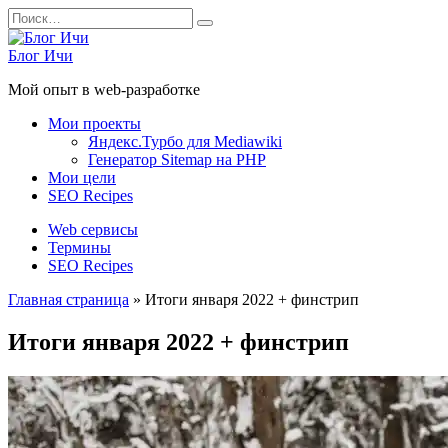
Перейти
Search
к
for:
содержанию
Блог Ичи
Мой опыт в web-разработке
Мои проекты
Яндекс.Турбо для Mediawiki
Генератор Sitemap на PHP
Мои цели
SEO Recipes
Web сервисы
Термины
SEO Recipes
Главная страница
»
Итоги января 2022 + финстрип
Итоги января 2022 + финстрип