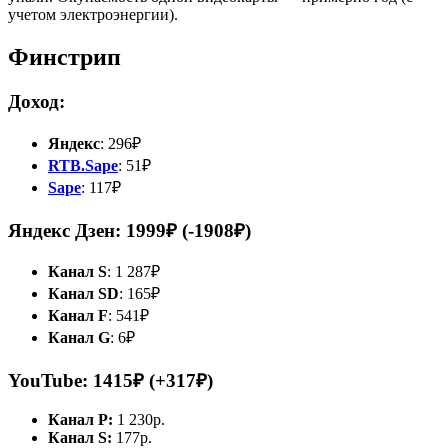
учетом электроэнергии).
Финстрип
Доход:
Яндекс
: 296₽
RTB.Sape
: 51₽
Sape
: 117₽
Яндекс Дзен: 1999₽ (-1908₽)
Канал S
: 1 287₽
Канал SD
: 165₽
Канал F
: 541₽
Канал G
: 6₽
YouTube: 1415₽ (+317₽)
Канал P:
1 230р.
Канал S:
177р.