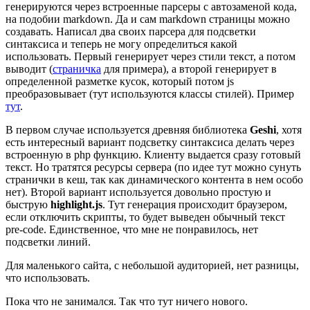
генерируются через встроенные парсеры с автозаменой кода,
на подобии markdown. Да и сам markdown страницы можно
создавать. Написал два своих парсера для подсветки
синтаксиса и теперь не могу определиться какой
использовать. Первый генерирует через стили текст, а потом
выводит (
страничка
для примера), а второй генерирует в
определенной разметке кусок, который потом js
преобразовывает (тут используются классы стилей). Пример
тут
.
В первом случае используется древняя библиотека
Geshi
, хотя
есть интересный вариант подсветку синтаксиса делать через
встроенную в php функцию. Клиенту выдается сразу готовый
текст. Но тратятся ресурсы сервера (по идее тут можно сунуть
странички в кеш, так как динамического контента в нем особо
нет). Второй вариант используется довольно простую и
быструю
highlight.js
. Тут генерация происходит браузером,
если отключить скрипты, то будет выведен обычный текст
pre-code. Единственное, что мне не понравилось, нет
подсветки линий.
Для маленького сайта, с небольшой аудиторией, нет разницы,
что использовать.
Пока что не занимался. Так что тут ничего нового.