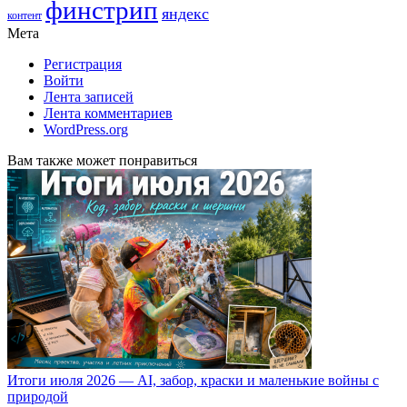
финстрип
яндекс
контент
Мета
Регистрация
Войти
Лента записей
Лента комментариев
WordPress.org
Вам также может понравиться
Итоги июля 2026 — AI, забор, краски и маленькие войны с
природой