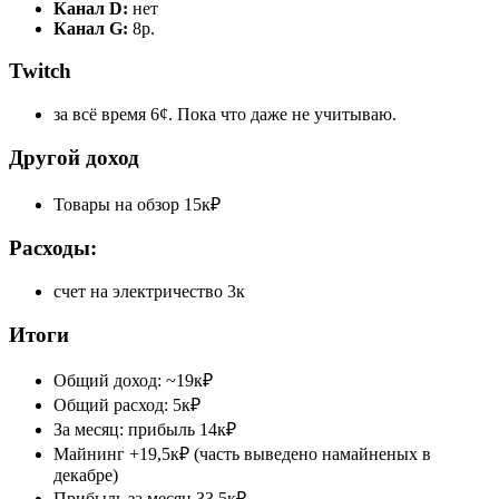
Канал D:
нет
Канал G:
8р.
Twitch
за всё время 6¢. Пока что даже не учитываю.
Другой доход
Товары на обзор 15к₽
Расходы:
счет на электричество 3к
Итоги
Общий доход: ~19к₽
Общий расход: 5к₽
За месяц: прибыль 14к₽
Майнинг +19,5к₽ (часть выведено намайненых в
декабре)
Прибыль за месяц 33,5к₽