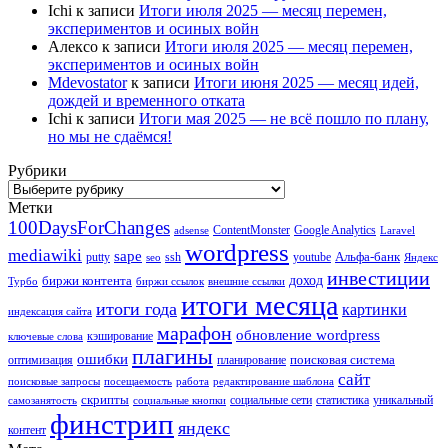
Ichi
к записи
Итоги июля 2025 — месяц перемен,
экспериментов и осиных войн
Алексо
к записи
Итоги июля 2025 — месяц перемен,
экспериментов и осиных войн
Mdevostator
к записи
Итоги июня 2025 — месяц идей,
дождей и временного отката
Ichi
к записи
Итоги мая 2025 — не всё пошло по плану,
но мы не сдаёмся!
Рубрики
Рубрики
Метки
100DaysForChanges
ContentMonster
Google Analytics
adsense
Laravel
wordpress
mediawiki
sape
Альфа-банк
putty
ssh
youtube
seo
Яндекс
инвестиции
биржи контента
доход
Турбо
биржи ссылок
внешние ссылки
итоги месяца
итоги года
картинки
индексация сайта
марафон
обновление wordpress
кэширование
ключевые слова
плагины
ошибки
поисковая система
оптимизация
планирование
сайт
поисковые запросы
посещаемость
работа
редактирование шаблона
скрипты
социальные сети
статистика
уникальный
самозанятость
социальные кнопки
финстрип
яндекс
контент