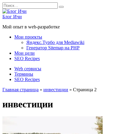
Перейти
Search
к
for:
содержанию
Блог Ичи
Мой опыт в web-разработке
Мои проекты
Яндекс.Турбо для Mediawiki
Генератор Sitemap на PHP
Мои цели
SEO Recipes
Web сервисы
Термины
SEO Recipes
Главная страница
»
инвестиции
»
Страница 2
инвестиции