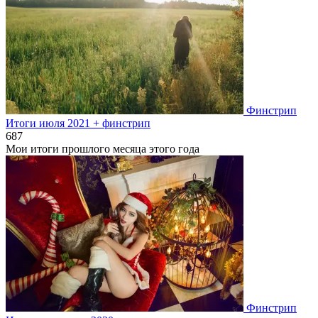
Финстрип
Итоги июля 2021 + финстрип
6
87
Мои итоги прошлого месяца этого года
Финстрип