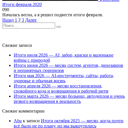
Итоги февраля 2020
0
90
Началась весна, а я решил подвести итоги февраля.
Пагинация
Назад
1
2
3
Далее
записей
Search
for:
Свежие записи
Итоги июля 2026 — AI, забор, краски и маленькие
войны с природой
Итоги июня 2026 — месяц систем, агентов, динозавров
и неприятных сюрпризов
Итоги мая 2026 — AI-инструменты, сайты, работа,
здоровье и обычная жизнь
Итоги апреля 2026 — месяц восстановления,
спокойного кода и возвращения в рабочий ритм
Итоги марта 2026 — месяц больниц, автодеплоя и очень
резкого возвращения в реальность
Свежие комментарии
Abu
к записи
Итоги октября 2025 — месяц, когда почти
всё было не по плану, но мы выкрутились