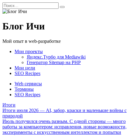
Перейти
Search
к
for:
содержанию
Блог Ичи
Мой опыт в web-разработке
Мои проекты
Яндекс.Турбо для Mediawiki
Генератор Sitemap на PHP
Мои цели
SEO Recipes
Web сервисы
Термины
SEO Recipes
Итоги
Итоги июля 2026 — AI, забор, краски и маленькие войны с
природой
Июль получился очень разным. С одной стороны — много
работы за компьютером: исправления, новые возможности,
эксперименты с искусственным интеллектом и попытки