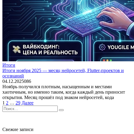
Итоги
Итоги ноября 2025 — месяц нейросетей, Flutter-проектов и
осознаний
04.12.2025
0
86
Ноябрь получился плотным, насыщенным и местами
хаотичным, но именно таким, когда каждый день приносит
открытия. Месяц прошёл под знаком нейросетей, кода
Пагинация
1
2
…
29
Далее
записей
Search
for:
Свежие записи