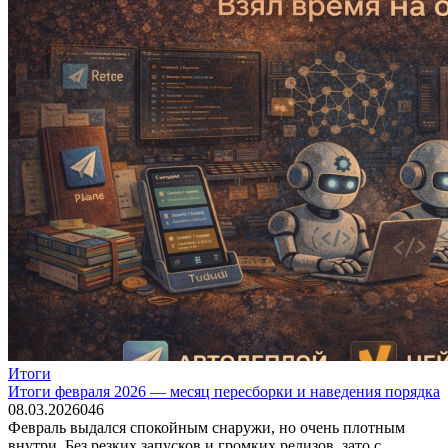
Итоги
Итоги февраля 2026 — месяц пересборки и наведения порядка
08.03.2026
0
46
Февраль выдался спокойным снаружи, но очень плотным
внутри. Без резких запусков и громких релизов, зато с