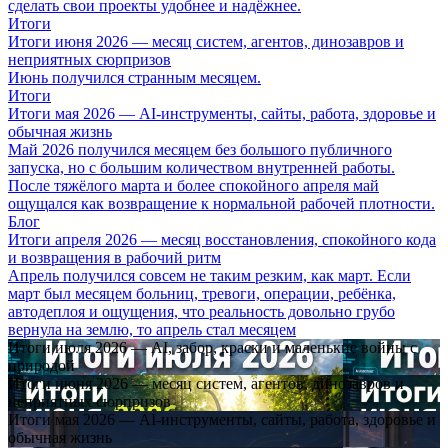
сделать свои проекты удобнее и надёжнее.
Итоги
Итоги июня 2026 — месяц систем, агентов, динозавров и
неприятных сюрпризов
Июнь получился странным месяцем.
Итоги
Итоги мая 2026 — AI-инструменты, сайты, работа, здоровье и
обычная жизнь
Май 2026 получился месяцем без большого публичного
запуска, но с большим количеством внутренней работы.
После тяжёлого марта и более спокойного апреля май
ощущался как возвращение к нормальной рабочей плотности.
Блог
Итоги апреля 2026 — месяц восстановления, спокойного кода
и возвращения в рабочий ритм
Апрель получился совсем не таким резким, как март. Если
март был месяцем больниц, тревоги, операции, ребёнка,
автодеплоя и ощущения, что реальность довольно грубо
вернула на землю, то апрель стал месяцем
Итоги июля 2026 — AI, забор, краски и маленькие войны с
природой
Итоги июня 2026 — месяц систем, агентов, динозавров и
неприятных сюрпризов
Итоги мая 2026 — AI-инструменты, сайты, работа, здоровье и
обычная жизнь