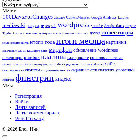
Рубрики
Метки
100DaysForChanges
ContentMonster
Google Analytics
adsense
Laravel
wordpress
mediawiki
sape
Альфа-банк
putty
ssh
youtube
seo
Яндекс
инвестиции
биржи контента
доход
Турбо
биржи ссылок
внешние ссылки
итоги месяца
итоги года
картинки
индексация сайта
марафон
обновление wordpress
кэширование
ключевые слова
плагины
ошибки
поисковая система
оптимизация
планирование
сайт
поисковые запросы
посещаемость
работа
редактирование шаблона
скрипты
социальные сети
статистика
уникальный
самозанятость
социальные кнопки
финстрип
яндекс
контент
Мета
Регистрация
Войти
Лента записей
Лента комментариев
WordPress.org
© 2026 Блог Ичи