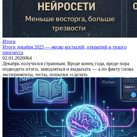
Итоги
Итоги декабря 2025 — месяц костылей, открытий и тихого
прогресса
02.01.2026
0
64
Декабрь получился странным. Вроде конец года, вроде пора
подводить итоги, замедляться и выдыхать — а по факту снова
эксперименты, тесты, попытки «сделать