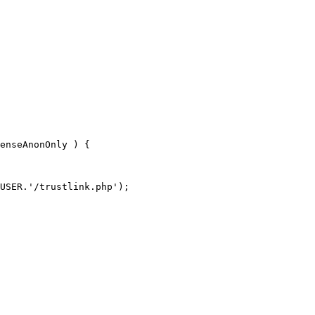
enseAnonOnly ) {

USER.'/trustlink.php');
