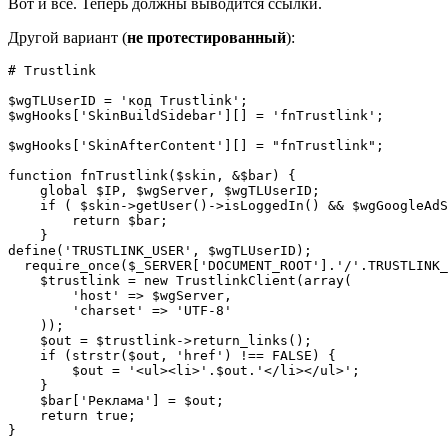
Вот и все. Теперь должны выводится ссылки.
Другой вариант (
не протестированный
):
# Trustlink

$wgTLUserID = 'код Trustlink';

$wgHooks['SkinBuildSidebar'][] = 'fnTrustlink';

$wgHooks['SkinAfterContent'][] = "fnTrustlink";

function fnTrustlink($skin, &$bar) {

    global $IP, $wgServer, $wgTLUserID;

    if ( $skin->getUser()->isLoggedIn() && $wgGoogleAdS
        return $bar;

    }

define('TRUSTLINK_USER', $wgTLUserID);

  require_once($_SERVER['DOCUMENT_ROOT'].'/'.TRUSTLINK_
    $trustlink = new TrustlinkClient(array(

        'host' => $wgServer,

        'charset' => 'UTF-8'

    ));

    $out = $trustlink->return_links();

    if (strstr($out, 'href') !== FALSE) {

        $out = '<ul><li>'.$out.'</li></ul>';

    }

    $bar['Реклама'] = $out;

    return true;

}