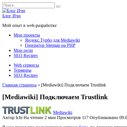
Перейти
Search
к
for:
содержанию
Блог Ичи
Мой опыт в web-разработке
Мои проекты
Яндекс.Турбо для Mediawiki
Генератор Sitemap на PHP
Мои цели
SEO Recipes
Web сервисы
Термины
SEO Recipes
Главная страница
»
[Mediawiki] Подключаем Trustlink
[Mediawiki] Подключаем Trustlink
Mediawiki
Автор
Ichi
На чтение
2 мин
Просмотров
117
Опубликовано
09.