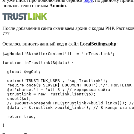
Я уже писал про подключения сервиса
Sape
, по данному прин
пользователю с ником
Anonim
.
После добавления сайта скачиваем архив с кодом PHP. Распако
777.
Осталось вписать данный код в файл
LocalSettings.php
:
$wgHooks['SkinAfterContent'][] = "fnTrustlink";

function fnTrustlink(&$data) {

  global $wgOut;

  define('TRUSTLINK_USER', 'код Trustlink');

  require_once($_SERVER['DOCUMENT_ROOT'].'/'.TRUSTLINK_
  $o['charset'] = 'utf-8'; // кодировка сайта

  $trustlink = new TrustlinkClient($o);

  unset($o);

  // $wgOut->prependHTML($trustlink->build_links()); //
  $data .= $trustlink->build_links(); // В конце статьи

  return true;

}