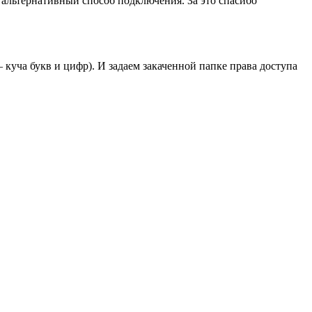
 альтернативный способ подключения.
За это спасибо
 куча букв и цифр). И задаем закаченной папке права доступа