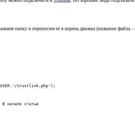
ципу можно подключить и
Trustlink
. Но хорошие люди подсказали
вываем папку и переносим её в корень движка (название файла —
USER.'/trustlink.php');

 В начале статьи
