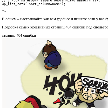
// Список категорий вашего блога можно вывести так:

wp_list_cats('sort_column=name');

?>
В общем – настраивайте как вам удобнее и пишите если у вас б
Подборка самых креативных страниц 404 ошибки под спольеро
страниц 404 ошибки