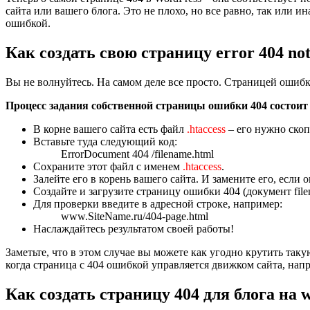
сайта или вашего блога. Это не плохо, но все равно, так или и
ошибкой.
Как создать свою страницу error 404 no
Вы не волнуйтесь. На самом деле все просто. Страницей ошиб
Процесс задания собственной страницы ошибки 404 состоит 
В корне вашего сайта есть файл
.htaccess
– его нужно скоп
Вставьте туда следующий код:
ErrorDocument 404 /filename.html
Сохраните этот файл с именем
.htaccess
.
Залейте его в корень вашего сайта. И замените его, если
Создайте и загрузите страницу ошибки 404 (документ fil
Для проверки введите в адресной строке, например:
www.SiteName.ru/404-page.html
Наслаждайтесь результатом своей работы!
Заметьте, что в этом случае вы можете как угодно крутить так
когда страница с 404 ошибкой управляется движком сайта, напр
Как создать страницу 404 для блога на 