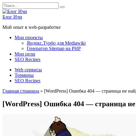
Перейти
Search
к
for:
содержанию
Блог Ичи
Мой опыт в web-разработке
Мои проекты
Яндекс.Турбо для Mediawiki
Генератор Sitemap на PHP
Мои цели
SEO Recipes
Web сервисы
Термины
SEO Recipes
Главная страница
»
[WordPress] Ошибка 404 — страница не най
[WordPress] Ошибка 404 — страница не