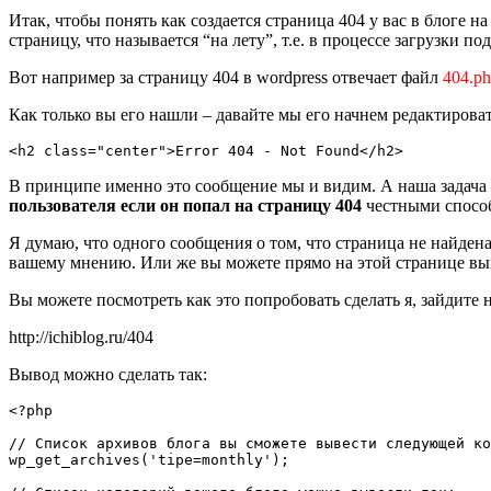
Итак, чтобы понять как создается страница 404 у вас в блоге н
страницу, что называется “на лету”, т.е. в процессе загрузки 
Вот например за страницу 404 в wordpress отвечает файл
404.p
Как только вы его нашли – давайте мы его начнем редактирова
<h2 class="center">Error 404 - Not Found</h2>
В принципе именно это сообщение мы и видим. А наша задача –
пользователя если он попал на страницу 404
честными спосо
Я думаю, что одного сообщения о том, что страница не найден
вашему мнению. Или же вы можете прямо на этой странице выве
Вы можете посмотреть как это попробовать сделать я, зайдите
http://ichiblog.ru/404
Вывод можно сделать так:
<?php

// Список архивов блога вы сможете вывести следующей ко
wp_get_archives('tipe=monthly'); 
