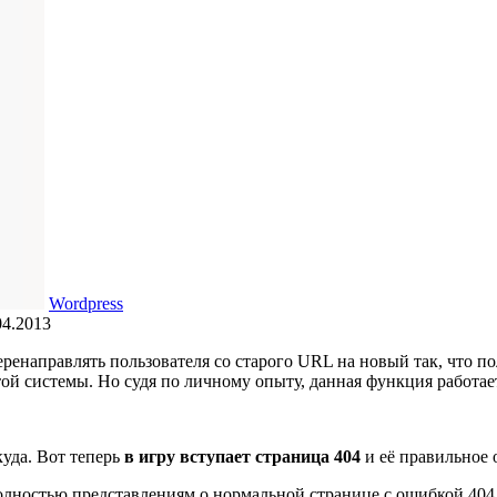
Wordpress
04.2013
ренаправлять пользователя со старого URL на новый так, что по
ой системы. Но судя по личному опыту, данная функция работает
куда. Вот теперь
в игру вступает страница 404
и её правильное 
полностью представлениям о нормальной странице с ошибкой 404,