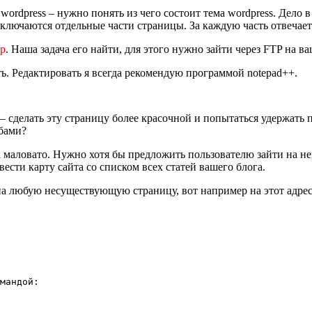
а wordpress – нужно понять из чего состоит тема wordpress. Дело
подключаются отдельные части страницы. За каждую часть отвечае
hp
. Наша задача его найти, для этого нужно зайти через FTP на в
ть. Редактировать я всегда рекомендую программой notepad++.
 сделать эту страницу более красочной и попытаться удержать 
бами?
а маловато. Нужно хотя бы предложить пользователю зайти на н
сти карту сайта со списком всех статей вашего блога.
 на любую несуществующую страницу, вот например на этот адрес
мандой:
