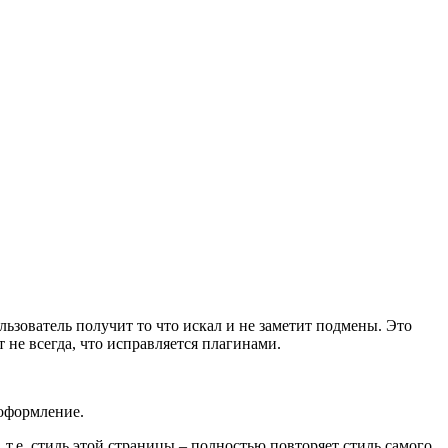
льзователь получит то что искал и не заметит подмены. Это
 не всегда, что исправляется плагинами.
оформление.
 т.е. стиль этой страницы – полностью повторяет стиль самого